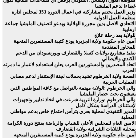
مفوضة العون الإنساني: السودان يرفض اي مساعدات انسانية تكون
غطاءا لدعم المليشيا
وزير العمل يختتم مشاركته في اعمال الدورة 353 لمجلس ادارة
منظمة العمل الدولية
الاتحادي الاصل يدين مجزرة الهلالية ويدعو لتصنيف المليشيا جماعة
ارهابية
للولاية بعد رحلة علاج
أمين عام حكومة ولاية الجزيرة يودع كتيبة المستنفرين المتجهة
للمحاور المتقدمة
تنفيذ مشاريع بولايات كسلا والقضارف وبورتسودان من الدعم
الكندي والايطالي
اتحاد المصدرين والمستوردين العرب يعلن استعداده لاعمار ما دمرته
الحرب
الصحة ولاية الخرطوم تشيد بحملات لجنة الإستنفار لدعم مصابي
العمليات الحربية
والي الخرطوم :الولاية مهتمة بالتواصل مع كافة المواطنين الذين
يعيشون تحت حصار المليشيا
والي الخرطوم :وزارة التربية شرعت في اتخاذ تدابير وتجهيزات
لإستئناف الدراسة بشكل كامل
المدير التنفيذي لمحلية بحري يترأس اجتماع خاص بدعم مواطني
المحلية
الامين العام للمجلس الأعلى للشباب والرياضة يفتتح دورة الكرامة
بمحلية القلابات الشرقية بولاية القضارف
أمين عام حكومة ولاية الجزيرة يودع كتيبة المستنفرين المتجهة