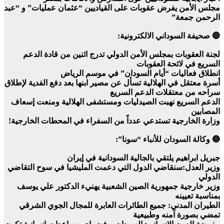
مجلس الأمن يفرض عقوبات على القياديين “عثمان عمليات” و “عبد
الرحمن جمعة”
🔵 صحيفة السوداني الالكترونية:
لجنة العقوبات بمجلس الأمن الدولي تدرج اثنين من قادة الدعم
السريع في لائحة العقوبات
انطلاق فعاليات “أيام السودان” في موسم الرياض
أسرة معتقل في الهلالية تسأل عن مصير ابنها بعد دفع الفدية لإطلاق
سراحه من معتقلات الدعم السريع
الدعم السريع نهبت الصيدليات ومستشفى الهلالية ومنعت إسعاف
المصابين
وزارة الخارجية تستدعي عدداً من السفراء في المحطات الخارجية!
🔵 وكالة السودان للأنباء “سونا”:
جبريل ابراهيم يلتقي بالجالية السودانية في إيران
وزير العدل:سنقاضي الدول التي دعمت المليشيا في سوح التقاضي
الدولي
وزير خارجية جمهورية الصين الشعبية يهنيء الدكتور علي يوسف
بمناسبة تعيينه
الطيران المدني: جميع الطائرات العابرة للمجال الجوي الشرقي
تمضي بصورة آمنه وطبيعية