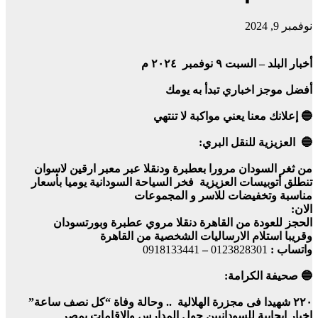
نوفمبر 9, 2024
أخبار البلد – السبت ٩ نوفمبر ٢٠٢٤ م
أفضل موجز اخباري تبدأ به يومك
🔵 إعلانك معنا يعني مواكبة لا تنتهي
🔵 العزيزية للنقل البري:
من ثغر السودان مرورا بعطبرة ودنقلا عبر معبر ارقين لاسوان
تنطلق أتوبيسات العزيزية فخر السياحة السودانية يوميا بأسعار
مناسبة وتخفيضات للاسر و المجموعات
الان:
الحجز للعودة من القاهرة دنقلا مروي عطبرة وبورتسودان
وقريبا استلام الارساليات الشخصية من القاهرة
واتساب :
0123828301
–
0918133441
🔵 صحيفة الكرامة:
٢٢٠ شهيدا فى مجزرة الهلالية .. وحالة وفاة “كل نصف ساعة”
اخبار ايجابية للسودانيين حول المدارس والاقامات بمصر