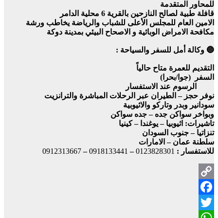
للمحاور المتقدمة
قافلة طبية لصالح النازحين بالقرية 6 محلية الدامر
الامين العام للمجلس الأعلى للشباب والرياضة يخاطب ورشة
مكافحة الامراض الوبائية و الاصحاح البيئي بمدينة دوكة
🔵 وكالة أمل للسفر والسياحة :
التقديم للعمرة متاح حالياً
السفر (جوا/بحرا)
الرسوم عند الاستفسار
نوفر حجز – الطيران عبر الرحلات المباشرة والترانزيت
سودانير وبدر وتاركو والاثيوبية
وبواخر سواكن جده – جده سواكن
تاشيرات: اثيوبيا – يوغندا – كينيا
تنزاتيا – جنوب السودان
سلطنة عمان – الامارات
للاستفسار :
0123828301
–
0918133441
–
0912313667
Copy
Facebook
Link
Twitter