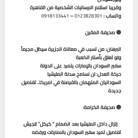
وقريبا استلام الارساليات الشخصية من القاهرة
واتساب :
0123828301
–
0918133441
🔵 صحيفة المقرن
البرهان: من تسبب في معاناة الجزيرة سيظل مجرماً
ولو تعلق بأستار الكعبة
سفير السودان بالإمارات يتمرد على الدولة
حركة العدل: لن نسامح سدنة المليشيا
السودانيان المتهمان بالقرصنة في امريكا.. تفاصيل
جديدة
🔵 صحيفة الكرامة:
زلزال داخل المليشيا بعد انضمام ” كيكل” للجيش
تفاصيل تمرد سفير السودان بالامارةت ورفضه