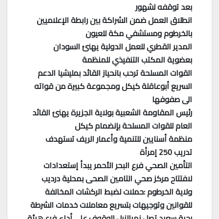
بعد توقفه لشهور
انطلاق العمل ضمن الشراكة بين رابطة الإعلاميين
بالخرطوم ومستشفي مكة للعيون
المدير القطري للعمل الدولية يهنئ السودان
بعضوية المكتب التنفيذي للمنظمة
القوات المسلحة ترحب بانحياز القائد بمليشيا الدعم
السريع أبوعاقلة كيكل ومجموعة كبيرة من قواته
الى صفوفها
رئيس المقاومة الشعبية بولاية الجزيرة يهنئ القائد
العام للقوات المسلحة بإنضمام كيكل
منظمة أسنايين للتنمية وأعمار الريف تستهدف
تدريب 250 إمرأة
التأمين الصحي فرع البحر الأحمر يبدأ إستعدادات
لافتتاح مركز صحي التامين الصحى بمحلية درديب
ولاية الخرطوم :حملات لضبط الركشات المخالفة
للقوانين وتوجيهات بتسريع معاملات خدمات الشرطة
رحبة سعيد تصل نهرالنيل للوقوف على أداء فرع هيئة