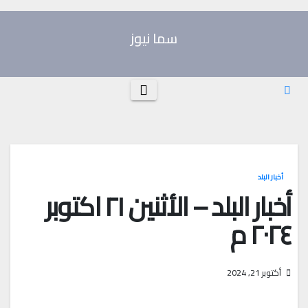
Ski
t
سما نيوز
conten
أخبار البلد
أخبار البلد – الأثنين ٢١ اكتوبر
٢٠٢٤ م
أكتوبر 21, 2024