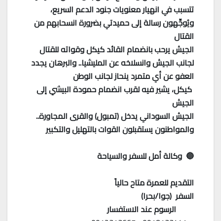
تتسبب في انهيار معنويات جنود الدعم السريع،
ويُوجِّهون رسالة إلى حميدتي بضرورة انسحابهم من
القتال
الجيش يرحب بانضمام القائد كيكل وقواته للقتال
لجانب الجيش وانسلاخه عن المليشيا.. والبرهان يجدد
العفو عن أي متمرد ينحاز لجانب الوطن
كيكل، يشير فيه لقرب انضمام حمودة البيشي إلى
الجيش
الجيش السوداني يدخل (تمبول) والقرى المجاورة..
والمواطنون يستقبلون القوات بالتهليل والتكبير
🔵 وكالة أمل للسفر والسياحة
التقديم للعمرة متاح حالياً
السفر (جوا/بحرا)
الرسوم عند الاستفسار