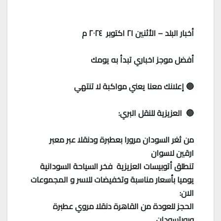
أخبار البلد – الأثنين ٢١ اكتوبر ٢٠٢٤ م
أفضل موجز اخباري تبدأ به يومك
🔵 إعلانك معنا يعني مواكبة لا تنتهي
🔵 العزيزية للنقل البري:
من ثغر السودان مرورا بعطبرة ودنقلا عبر معبر
ارقين لاسوان
تنطلق أتوبيسات العزيزية فخر السياحة السودانية
يوميا بأسعار مناسبة وتخفيضات للاسر و المجموعات
الان:
الحجز للعودة من القاهرة دنقلا مروي عطبرة
وبورتسودان