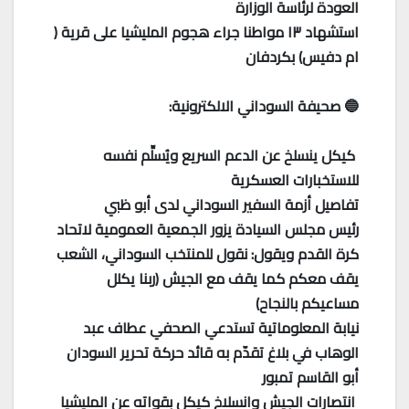
العودة لرئاسة الوزارة
استشهاد ١٣ مواطنا جراء هجوم المليشيا على قرية (
ام دفيس) بكردفان
🔵 صحيفة السوداني الالكترونية:
كيكل ينسلخ عن الدعم السريع ويُسلِّم نفسه
للاستخبارات العسكرية
تفاصيل أزمة السفير السوداني لدى أبو ظبي
رئيس مجلس السيادة يزور الجمعية العمومية لاتحاد
كرة القدم ويقول: نقول للمنتخب السوداني، الشعب
يقف معكم كما يقف مع الجيش (ربنا يكلل
مساعيكم بالنجاح)
نيابة المعلوماتية تستدعي الصحفي عطاف عبد
الوهاب في بلاغ تقدّم به قائد حركة تحرير السودان
أبو القاسم تمبور
انتصارات الجيش وانسلاخ كيكل بقواته عن المليشيا