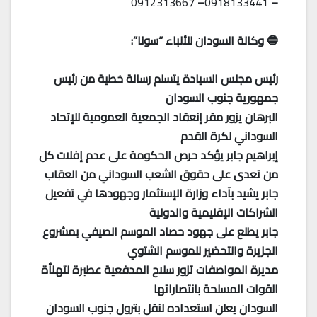
0912313667
–
0918133441
–
🔵 وكالة السودان للأنباء “سونا”:
رئيس مجلس السيادة يتسلم رسالة خطية من رئيس
جمهورية جنوب السودان
البرهان يزور مقر إنعقاد الجمعية العمومية للإتحاد
السوداني لكرة القدم
إبراهيم جابر يؤكد حرص الحكومة على عدم إفلات كل
من تعدى على حقوق الشعب السوداني من العقاب
جابر يشيد بآداء وزارة الإستثمار وجهودها في تفعيل
الشراكات الإقليمية والدولية
جابر يطلع على جهود حصاد الموسم الصيفي بمشروع
الجزيرة والتحضير للموسم الشتوي
مديرة المواصفات تزور سلاح المدفعية عطبرة لتهنأة
القوات المسلحة بانتصاراتها
السودان يعلن استعداده لنقل بترول جنوب السودان