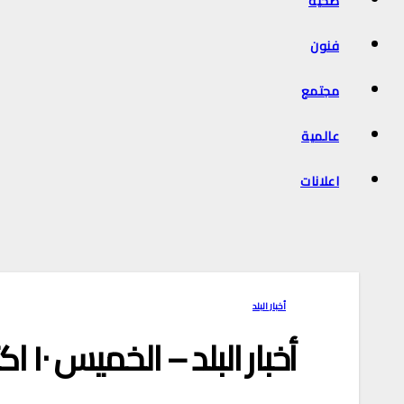
صحية
فنون
مجتمع
عالمية
اعلانات
أخبار البلد
أخبار البلد – الخميس ١٠ اكتوبر ٢٠٢٤ م