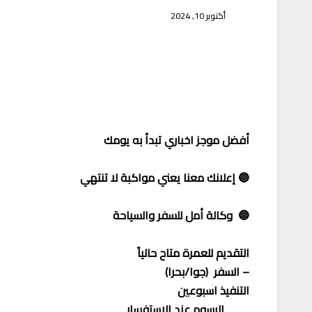
أكتوبر 10, 2024
أفضل موجز اخباري تبدأ به يومك
🔵 إعلانك معنا يعني مواكبة لا تنتهي
🔵 وكالة أمل للسفر والسياحة
التقديم للعمرة متاح حالياً
– السفر (جوا/بحرا)
التنفيذ اسبوعين
الرسوم عند الاستفسار