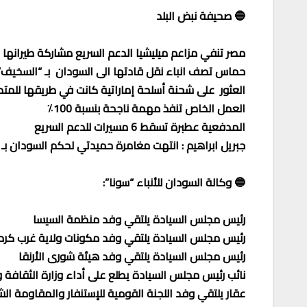
🔵 صحيفة نبض البلد
مصر تنفي مزاعم ميليشيا الدعم السريع مشاركة طيرانها
حماس تصف انباء نقل قادتها الى السودان بـ “السخيف”
العثور على شحنة أسلحة إماراتية كانت في طريقها للمتم
العمل الخاص تنفذ مهمة ناجحة بنسبة 100٪
المدفعية عطبرة تسقط 6 مسيرات للدعم السريع
جبريل ابراهيم : انتهت مغامرة حميدتي لحكم السودان بـ ا
🔵 وكالة السودان للأنباء “سونا”:
رئيس مجلس السيادة يلتقي وفد منظمة السيسا
رئيس مجلس السيادة يلتقي وفد مكونات ولاية غرب كرد
رئيس مجلس السيادة يلتقي وفد هيئة شورى الأرنقا
نائب رئيس مجلس السيادة يطلع على أداء وزارة الثقافة و
عقار يلتقي وفد اللجنة القومية للإستنفار والمقاومة ال