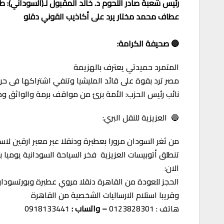
رئيس شعبة صادر اللحوم د. خالد المقبول لـ(السوداني): طا
عطاف محمد مختار يرد على أكاذيب القوني دقلو
🔵 صحيفة الكرامة:
المتمرد حميدتي يعترف بالهزيمة
مصر ترد بقوة على قائد المليشيا وتنفي اشتراكها فى ح
نائب رئيس الحزب: الأمة برئ من مواقف برمة والواثق و
🔵 العزيزية للنقل البري:
من ثغر السودان مرورا بعطبرة ودنقلا عبر معبر ارقين لاس
تنطلق أتوبيسات العزيزية فخر السياحة السودانية يوميا
الان:
الحجز للعودة من القاهرة دنقلا مروي عطبرة وبورتسودا
وقريبا استلام الارساليات الشخصية من القاهرة
هاتف : 0123828301
– واتساب :
0918133441