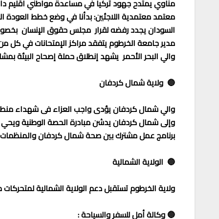
مناوي يمتدح جهود تركيا في مساعدة مواطني اقليم دار
معتمد معتمدية اللاجئين: بدأنا في وضع خطط العودة الط
السودان يجدد رفضه لقرار مجلس حقوق الإنسان بخصو
مدير جامعة الخرطوم يتفقد مراكز الإمتحانات في كل 
والي البحر الأحمر يشهد إنطلاق حملة إصحاح البيئة بمش
🔵 ولاية شمال كردفان
والي شمال كردفان يؤدى واجب العزاء فى شهداء منط
وإلى شمال كردفان يدشن مبادرة الحصة الوطنية ويحي 
برنامج عمل مشترك بين صحة شمال كردفان والمنظمات للح
🔵 الولاية الشمالية
ولاية الخرطوم تستقبل دعم الولاية الشمالية لمتحركات
🔵 وكالة أمل للسفر والسياحة :