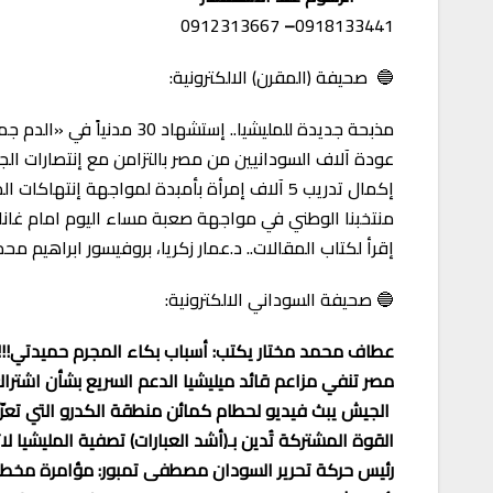
0912313667
–
0918133441
🔵 صحيفة (المقرن) الالكترونية:
مذبحة جديدة للمليشيا.. إستشهاد 30 مدنياً في «الدم جمد» بكردفان
عودة آلاف السودانيين من مصر بالتزامن مع إنتصارات ال
إكمال تدريب 5 آلاف إمرأة بأمبدة لمواجهة إنتهاكات المليشيا
منتخبنا الوطني في مواجهة صعبة مساء اليوم امام غانا 
إقرأ لكتاب المقالات.. د.عمار زكريا، بروفيسور ابراهيم 
🔵 صحيفة السوداني الالكترونية:
عطاف محمد مختار يكتب: أسباب بكاء المجرم حميدتي!!!
مصر تنفي مزاعم قائد ميليشيا الدعم السريع بشأن اشترا
الجيش يبث فيديو لحطام كمائن منطقة الكدرو التي تعرّضت
القوة المشتركة تُدين بـ(أشد العبارات) تصفية المليشيا ل
رئيس حركة تحرير السودان مصطفى تمبور: مؤامرة مخطط 