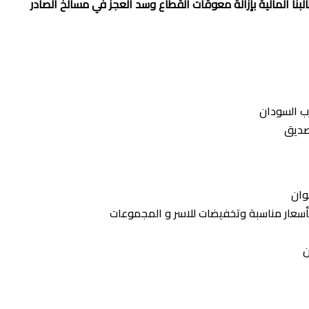
لبنا المالية بإزالة معوقات القطاع وسد العجز في مسالخ الصادر
رب السودان
صديق
وان
 بأسعار مناسبة وتخفيضات للاسر و المجموعات
ن