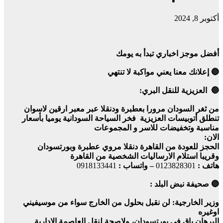
أكتوبر 8, 2024
أفضل موجز اخباري تبدأ به يومك
🔵 إعلانك معنا يعني مواكبة لا تنتهي
🔵 العزيزية للنقل البري:
من ثغر السودان مرورا بعطبرة ودنقلا عبر معبر ارقين لاسوان
تنطلق أتوبيسات العزيزية فخر السياحة السودانية يوميا بأسعار
مناسبة وتخفيضات للاسر و المجموعات
الان:
الحجز للعودة من القاهرة دنقلا مروي عطبرة وبورتسودان
وقريبا استلام الارساليات الشخصية من القاهرة
هاتف :
0123828301
– واتساب :
0918133441
🔵 صحيفة نبض البلد :
وزير الخارجية: لن نقبل بحلول من الخارج سواء من موسيفيني
اوغيره
البرهان باق في بورتسودان، ولاصحة لنقل العاصمة الإدارية