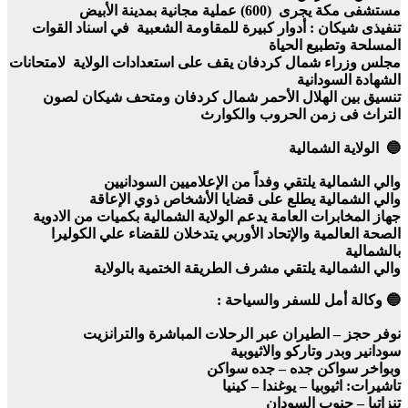
مستشفى مكة يجرى (600) عملية مجانية بمدينة الأبيض
تنفيذى شيكان : أدوار كبيرة للمقاومة الشعبية في اسناد القوات
المسلحة وتطبيع الحياة
مجلس وزراء شمال كردفان يقف على استعدادات الولاية لامتحانات
الشهادة السودانية
تنسيق بين الهلال الأحمر شمال كردفان ومتحف شيكان لصون
التراث فى زمن الحروب والكوارث
🔵 الولاية الشمالية
والي الشمالية يلتقي وفداً من الإعلاميين السودانيين
والي الشمالية يطلع على قضايا الأشخاص ذوي الإعاقة
جهاز المخابرات العامة يدعم الولاية الشمالية بكميات من الادوية
الصحة العالمية والإتحاد الأوربي يتدخلان للقضاء علي الكوليرا
بالشمالية
والي الشمالية يلتقي مشرف الطريقة الختمية بالولاية
🔵 وكالة أمل للسفر والسياحة :
نوفر حجز – الطيران عبر الرحلات المباشرة والترانزيت
سودانير وبدر وتاركو والاثيوبية
وبواخر سواكن جده – جده سواكن
تاشيرات: اثيوبيا – يوغندا – كينيا
تنزاتيا – جنوب السودان