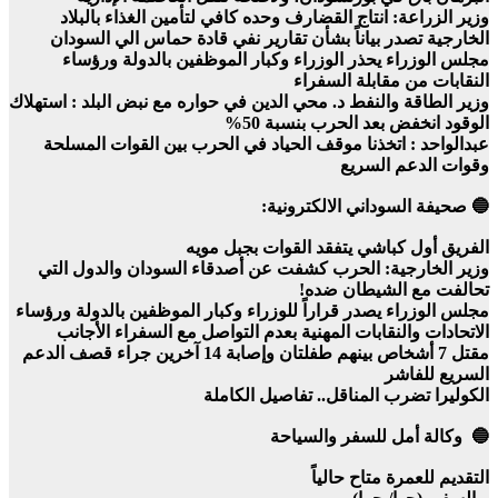
وزير الزراعة: انتاج القضارف وحده كافي لتأمين الغذاء بالبلاد
الخارجية تصدر بياناً بشأن تقارير نفي قادة حماس الي السودان
مجلس الوزراء يحذر الوزراء وكبار الموظفين بالدولة ورؤساء
النقابات من مقابلة السفراء
وزير الطاقة والنفط د. محي الدين في حواره مع نبض البلد : استهلاك
الوقود انخفض بعد الحرب بنسبة 50%
عبدالواحد : اتخذنا موقف الحياد في الحرب بين القوات المسلحة
وقوات الدعم السريع
🔵 صحيفة السوداني الالكترونية:
الفريق أول كباشي يتفقد القوات بجبل مويه
وزير الخارجية: الحرب كشفت عن أصدقاء السودان والدول التي
تحالفت مع الشيطان ضده!
مجلس الوزراء يصدر قراراً للوزراء وكبار الموظفين بالدولة ورؤساء
الاتحادات والنقابات المهنية بعدم التواصل مع السفراء الأجانب
مقتل 7 أشخاص بينهم طفلتان وإصابة 14 آخرين جراء قصف الدعم
السريع للفاشر
الكوليرا تضرب المناقل.. تفاصيل الكاملة
🔵 وكالة أمل للسفر والسياحة
التقديم للعمرة متاح حالياً