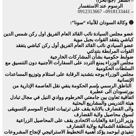
– السفر (جوا/بحرا)
الرسوم عند الاستفسار
0912313667
–
0918133441
–
🔵 وكالة السودان للأنباء “سونا”:
عضو مجلس السيادة نائب القائد العام الفريق اول ركن شمس الدين
كباشي يتفقد القوات بجبل موية
عضو السيادي نائب القائد العام الفريق أول ركن كباشي يتفقد
القوات المرابطة بتندلتي
ضوابط حكومية بشأن المشاركات الخارجية
مجلس الوزراء يمنع التردد على السفارات الأجنبية دون التنسيق مع
السلطات الحكومية
مجلس الوزراء يوجه بتشديد الرقابة على استلام وتوزيع المساعدات
الإنسانية
الناطق الرسمي بإسم الحكومة ينفي نقل العاصمة الإدارية من
بورتسودان الى عطبرة
اتفاقية تعاون بين جامعتي الخرطوم ووادي النيل في مجال تبادل
هيئة التدريس والمشاريع البحثية
والى القضارف بالانابة يقف على ترتيبات افتتاح الموسم التسويقى
لسوق محاصيل ولاية القضارف
وزير الزراعة والغابات الاتحادى يقف على المحاصيل الزراعية
بالمنطقة الشمالية بولاية القضارف
تنفيذي ابوحمد يؤكد أهمية التخطيط الاستراتيجي لإنجاح المشروعات