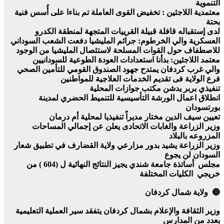
التنموية
معتمدية اللاجئين : تخفيض القوى العاملة تم بناءا على أُسس فنية
بحتة
لدى إستقباله قافلة قبيلة القرييات المتجهة لمنطقة الكدرو
العسكرية والي الخرطوم: جرائم المليشيا دفعت الشعب السوداني
للاصطفاف حول القوات المسلحة لاستئصال المليشيا من الوجود
معتمد اللاجئين: بدأنا استعدادات العودة الطوعية للسودانيين
والي غرب كردفان يمتدح جهود الصندوق القومي للتأمين الصحي
فرع الولاية فى تقديم الخدمات العلاجية للمواطنين
تنفيذي بربر يدشن مكتب جوازات المحلية
انطلاق اعمال الورشة التأسيسية للتنميط الحضري لمدينة
بورتسودان
تعيين سيف الدين مختار مديراً تنفيذيا لمحلية أم درمان
وزير الزراعة والغابات الاتحادى يعلن عن إجمالي المساحات
المزروعه بالبلاد
وزير الزراعة يشيد بدور مزارعي ولاية القضارف في تطبيق شعار
السودان لن يجوع
مجلس أساتذة جامعة شندي يجيز النتائج النهائية ل (604 ) من
خريجي الكليات المختلفة
🔵 ولاية شمال كردفان
وزير الثقافة والإعلام بشمال كردفان يتفقد سير العملية التعليمية
بعدد من المدارس