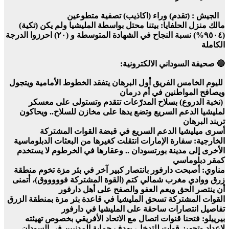
الجيش : (تقدم) وراء (اكاذيب) تصفية متطوعين
مالك منزل الحلفايا: بيتنا محتل بواسطة المليشيا ولم يكن (تكية)
(٩٥٠٤%) نسبة النجاح في الشهادة المتوسطة و (٢٠) احرزوا الدرجة
الكاملة
🔵 صحيفة السوداني الالكترونية:
لليوم الخامس الفريق أول البرهان يتفقد الخطوط الأمامية ويتجول
ويصافح المواطنين في أم درمان
(نخبة الدروع) بسلاح المدرّعات تتقدم وتستولى على معسكر
لمليشيا الدعم السريع وتضع يدها على مخازن للسلاح.. ويحاكون
تريند البرهان
أسرى ميليشيا الدعم السريع في قبضة القوات المشتركة
الخارجية: سفارة الإمارات انتقلت كغيرها من البعثات الدبلوماسية
الأخرى إلى مدينة بورتسودان .. وعقارها في الخرطوم لا يستخدم
كمقر دبلوماسي
مناوي: ‏أصبحت دارفور بانتصار كبير آخر في بئر مزة تخوم منطقة
زرق ووادي مغرب شمالي كتم (القوة المشتركة فوووووق)، ‏أتمنى
أن ينتصر الحق ويعم العفو والصفح على أهل دارفور
القوات المشتركة تسحق المليشيا في قاعدة بئر مزة بمنطقة الزرق
تفاصيل انتصارات ساحقة على المليشيا في دارفور
بيرييلو: فتحنا قنوات اتصال مع الاتحاد الأفريقي بخصوص تهيئته
لإعداد وتجهيز قوات للتدخل، بهدف حماية المدنيين في السودان