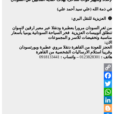
في ذمة الله (علي سيد أحمد علي)
🔵 العزيزية للنقل البري:
من ثغر السودان مرورا بعطبرة ودنقلا عبر معبر ارقين لاسوان
تنطلق أتوبيسات العزيزية فخر السياحة السودانية يوميا بأسعار
مناسبة وتخفيضات للاسر و المجموعات
الان:
الحجز للعودة من القاهرة دنقلا مروي عطبرة وبورتسودان
وقريبا استلام الارساليات الشخصية من القاهرة
هاتف :
0123828301
– واتساب :
0918133441
Copy
Facebook
Link
Twitter
WhatsApp
LinkedIn