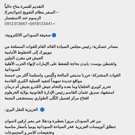
التقديم للعمرة متاح حالياً
– السفر بنظام التفويج (جوا/بحرا)
الرسوم عند الاستفسار
0912313667
–
0918133441
–
🔵 صحيفة السوداني الالكترونية:
مصادر عسكرية: رئيس مجلس السيادة القائد العام للقوات المسلحة من
نيويورك إلى الخطوط الأمامية
الجيش في مقرن النيلين
واشنطن بوست: ‏بايدن بحاجة للضغط على الإمارات لإنهاء الحرب الأهلية
السودانية
القوات المشتركة: حررنا مدينتي المالحة وكُلبس، واستلمنا أكثر من خمسة
مواقع جديدة تمهيداً لتنفيذ العملية الكبرى القادمة
تحرير كوبري الحلفايا وما بعده والتحام جيش الكدرو بجيش أم درمان
استشهاد صديق عثمان القاسم رئيس الإدارة القانونية بولاية الخرطوم
افتتاح مركز لغسيل الكُلى الطواري بمستشفى المتمة
🔵 العزيزية للنقل البري:
من ثغر السودان مرورا بعطبرة ودنقلا عبر معبر ارقين لاسوان
تنطلق أتوبيسات العزيزية فخر السياحة السودانية يوميا بأسعار مناسبة
وتخفيضات للاسر و المجموعات