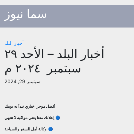
p
سما نيوز
o
t
أخبار البلد
أخبار البلد – الأحد ٢٩
سبتمبر ٢٠٢٤ م
سبتمبر 29, 2024
أفضل موجز اخباري تبدأ به يومك
🔵 إعلانك معنا يعني مواكبة لا تنتهي
🔵 وكالة أمل للسفر والسياحة