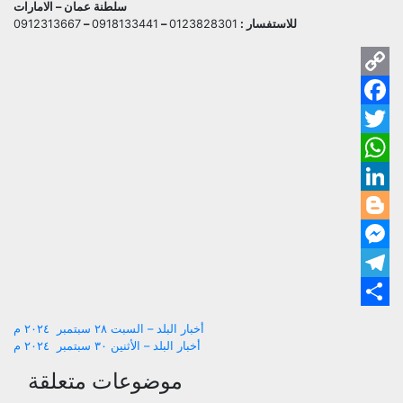
سلطنة عمان – الامارات
للاستفسار :
0123828301
–
0918133441
–
0912313667
py
ok
ink
ter
pp
dIn
ger
ger
ram
are
تصفّح
أخبار البلد – السبت ٢٨ سبتمبر ٢٠٢٤ م
أخبار البلد – الأثنين ٣٠ سبتمبر ٢٠٢٤ م
المقالات
موضوعات متعلقة