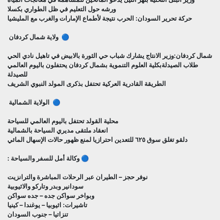
ورشه حول التعليم في ظل الطواري بكسلا
حركة تحرير السودان: الحرب نتيجة لأطماع الإمارات والغرب مع المليشيا
🔵 ولاية شمال كردفان
شمال كردفان:وزير الانتاج يشارك شباب حي الثورة بالابيض في تاهيل نادي الحي
طلاب الصيدلةبكلية العلوم التنموية بشمال كردفان يحتفلون باليوم العالمي
للصيدلة
الطريقة القادرية العركية تحتفل بذكرى المولد النبوي الشريف
🔵 الولاية الشمالية
محلية القولد تحتفل باليوم العالمي للسياحة
انعقاد ملتقى مديري السياحة بالشمالية
دلقو تغلق سوق ٦٢٥ للتعدين احترازيا لمنع ظهور حالات الإسهال المائي
🔵 وكالة أمل للسفر والسياحة :
نوفر حجز – الطيران عبر الرحلات المباشرة والترانزيت
سودانير وبدر وتاركو والاثيوبية
وبواخر سواكن جده – جده سواكن
تاشيرات: اثيوبيا – يوغندا – كينيا
تنزاتيا – جنوب السودان