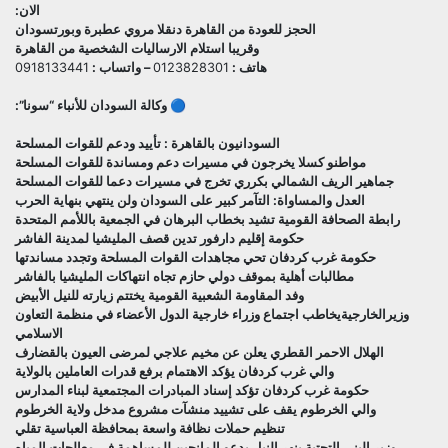
الان:
الحجز للعودة من القاهرة دنقلا مروي عطبرة وبورتسودان
وقريبا استلام الارساليات الشخصية من القاهرة
هاتف :
0123828301
– واتساب :
0918133441
🔵 وكالة السودان للأنباء “سونا”:
السودانيون بالقاهرة : تأييد ودعم للقوات المسلحة
مواطنو كسلا يخرجون في مسيرات دعم ومساندة للقوات المسلحة
جماهير الريف الشمالي بكرري تخرج في مسيرات دعما للقوات المسلحة
العدل والمساواة: التآمر كبير على السودان ولن ينتهي بنهاية الحرب
رابطة الصحافة القومية تشيد بخطاب البرهان في الجمعية باللأمم المتحدة
حكومة إقليم دارفور تدين قصف المليشيا لمدينة الفاشر
حكومة غرب كردفان تحي مجاهدات القوات المسلحة وتجدد مساندتها
مطالبات أهلية بموقف دولي حازم تجاه انتهاكات المليشيا بالفاشر
وفد المقاومة الشعبية القومية يختتم زيارته للنيل الأبيض
وزيرالخارجيةيخاطب اجتماع وزراء خارجية الدول الأعضاء في منظمة التعاون
الاسلامي
الهلال الاحمر القطري يعلن عن مخيم علاجي لمرضى العيون بالقضارف
والي غرب كردفان يؤكد الاهتمام برفع قدرات العاملين بالولاية
حكومة غرب كردفان تؤكد إسناد المبادرات المجتمعية لبناء المدارس
والي الخرطوم يقف على تشييد منشآت مشروع مدخل ولاية الخرطوم
تنظيم حملات نظافة واسعة بمحافظة العباسية تقلي
وزير البنى التحتية بنهر النيل يدعو المانحين للمساهمة في معالجات المياه