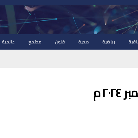
افية
رياضية
صحية
فنون
مجتمع
عالمية