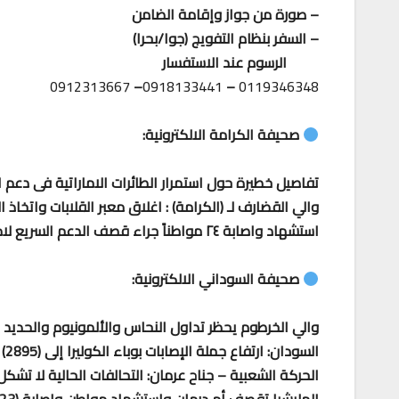
– صورة من جواز وإقامة الضامن
– السفر بنظام التفويج (جوا/بحرا)
الرسوم عند الاستفسار
0912313667
–
0918133441
–
0119346348
صحيفة الكرامة الالكترونية:
تفاصيل خطيرة حول استمرار الطائرات الاماراتية فى دعم ا
والي القضارف لـ (الكرامة) : اغلاق معبر القلابات واتخاذ ا
استشهاد واصابة ٢٤ مواطناً جراء قصف الدعم السريع لام درمان
صحيفة السوداني الالكترونية:
والي الخرطوم يحظر تداول النحاس والألمونيوم والحديد ال
السودان: ارتفاع جملة الإصابات بوباء الكوليرا إلى (2895) إصابة و (112) وفاة
الحركة الشعبية – جناح عرمان: التحالفات الحالية لا تشكل