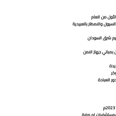
لسيول والامطار بالعبيدية
ليم شرق السودان
 بمباني جهاز الامن
كر
ر العبادة
مستشفيات ام روابة