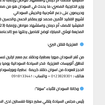
المليشيا تقصف أم درمان واستشهاد مواطن وإصابة (23) من الأبرياء
وزير الخارجية المصري: ما يحدث في السودان هو من صمي
وحريصون على دعم الشرعية والجيش السوداني
تشييع الفقيد الأمين محمد نور بمقابر الحسن والحسين ف
المليشيا تقصف أم درمان واستشهاد مواطن وإصابة (23) من الأبرياء
المذيعة لوشي المبارك توضح تفاصيل رحلتها مع (الدعام
العزيزية للنقل البري:
من ثغر السودان مرورا بعطبرة ودنقلا عبر معبر ارقين لاس
تنطلق أتوبيسات العزيزية فخر السياحة السودانية يوميا
الحجز للعودة من اسوان دنقلا كريمة عطبرة وبورتسودا
هاتف :
0123828301
– واتساب :
0918133441
وكالة السودان للأنباء “سونا”:
رئيس مجلس السيادة يلتقي سفير دولة فلسطين لدى ال