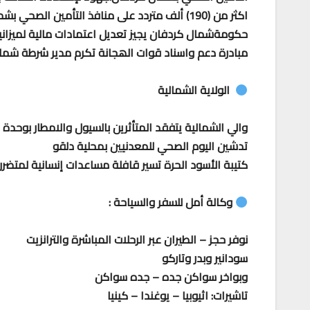
اكثر من (190) ألف متردد على منافذ التأمين الصحي بشمال كردفان
حكومةشمال كردفان يجيز تعديل اعتمادات مالية لميزانية مح
مبادرة دعم واسناد قوات الھجانة تكرم مدير شرطة شما
الولاية الشمالية
والي الشمالية يتفقد المتأثرين بالسيول والامطار بوحدة د
تدشين اليوم الصحي للمعدنيين بمحلية دلقو
كتيبة الأسود الحرة تسير قافلة مساعدات إنسانية لمتضرر
وكالة أمل للسفر والسياحة :
نوفر حجز – الطيران عبر الرحلات المباشرة والترانزيت
سودانير وبدر وتاركو
وبواخر سواكن جده – جده سواكن
تاشيرات: اثيوبيا – يوغندا – كينيا