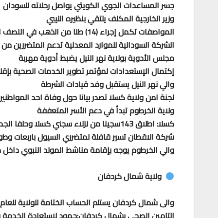
جسر المساعدات الجوي الكويتي يواصل رحلاته للسودان
وزير الخارجية المكلف يلتقي بنظيره الليبي
المواصفات تكمل إجراء (14) طنا من الذهب في النصف الأول من العام
الشركة السودانية للموارد المعدنية تدعم المتضررين من ا
مجلس الأدوية بولاية نهر النيل يضبط أدوية مهربة
إكتمال الإستعدادات لمؤتمر تطوير الخدمات الصحية بإق
والي نهر النيل يستقبل وفد قيادات الشرطة
لجنة امن ولاية كسلا تصدر بيانا حول وفاة احد المواطنين
ولاية الخرطوم تبدأ في دعم الأسر المتعففة
كسلا: اطلاق 143سجينا من نزلاء سجني كسلا وحلفا الجديدة
شركة الاقطان تسير قافلة لمتضرري السيول باربعات وطو
والي الخرطوم يوجه بإقامة مناشط المولد النبوي داخل دو
ولاية شمال كردفان
والى شمال كردفان يستلم الحساب الختامة للولاية للعام 2023م
التامين الصحي بشمال كردفان:جهود لإستعادة الخدمة ب