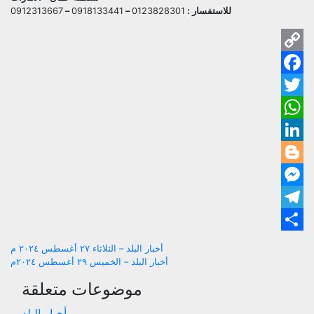
للاستفسار :
0123828301
–
0918133441
–
0912313667
py
ok
ink
ter
pp
dIn
ger
ger
ram
are
تصفّح
أخبار البلد – الثلاثاء ٢٧ أغسطس ٢٠٢٤ م
أخبار البلد – الخميس ٢٩ أغسطس ٢٠٢٤م
المقالات
موضوعات متعلقة
أخبار البلد