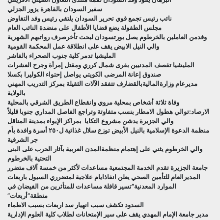
سفير السودان بالقاهرة يزور الجزلي
نائب رئيس تجمع قوي تحرير السودان يلتقي رئيس وفد التفاوض
مجلس الطفولة يضع قضايا الأطفال على منضدة النائب العام
وفدمن العاملين بالخرطوم يصل بورتسودان لبحث تأخرصرف رواتبهم الشهرية
والي النيل الابيض يقف على انطلاقة عمل المحكمة القومية
المليشيا تدمر كلية جنوب الصحراء بالفاشر
المليشيا تقصف المدنيين بقرى شمال كرري ومقتل إمرأة وجرح العشرات
صندوق إعانة المرضى الكويتي يواصل إحتواء الكوليرا بكسلا
مديرعام وزارةالماليةبالقضارف تتفقد الآلات الثقيلة بمركز التدريب المهني
بالولاية
وفاة ثلاثة أشخاص بمحلية مروي وانقطاع الطريق الشرقي بالمحلية
الارصاد:توالي هطول الامطار بنسب متفاوتة وتراجع الفاصل المداري جنوبا قليلاً
والي الجزيرة يدشن مشروع التكايا بمراكز الإيواء بمدينة المناقل
منظمة الدعوة الإسلامية بالنيل الأبيض توزع سلال غذائية ل٢٥٠ أسرة وافدة بأم
جر الشرقية
والي الخرطوم يثني على إهتمام منظمةالمدن العربية بآثار الحرب على البنى
التحتية بالخرطوم
جامعة الجزيرة تقدم الخدمة المجتمعية مساعدات لأكثر من خمسة آلاف متضرر
المديرالعام للتأمين الصحي يعلن انفاذايام علاجية لمتضرري السيول باربعات
الموارد المعدنية”تسير قافلة مساعدات للمتأثرين من الفيضان في
منطقة”أربعات”
السدود تكشف سبب انهيار سد اربعات بسبب الاطماء
مدير جامعة الإمام المهدي يقف على سير الإمتحانات لطلاب كلية العلوم الإدارية