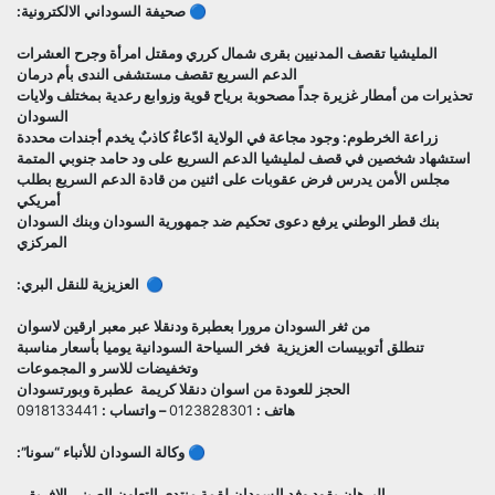
🔵 صحيفة السوداني الالكترونية:
المليشيا تقصف المدنيين بقرى شمال كرري ومقتل امرأة وجرح العشرات
الدعم السريع تقصف مستشفى الندى بأم درمان
تحذيرات من أمطار غزيرة جداً مصحوبة برياح قوية وزوابع رعدية بمختلف ولايات
السودان
زراعة الخرطوم: وجود مجاعة في الولاية ادّعاءٌ كاذبٌ يخدم أجندات محددة
استشهاد شخصين في قصف لمليشيا الدعم السريع على ود حامد جنوبي المتمة
مجلس الأمن يدرس فرض عقوبات على اثنين من قادة الدعم السريع بطلب
أمريكي
بنك قطر الوطني يرفع دعوى تحكيم ضد جمهورية السودان وبنك السودان
المركزي
🔵 العزيزية للنقل البري:
من ثغر السودان مرورا بعطبرة ودنقلا عبر معبر ارقين لاسوان
تنطلق أتوبيسات العزيزية فخر السياحة السودانية يوميا بأسعار مناسبة
وتخفيضات للاسر و المجموعات
الحجز للعودة من اسوان دنقلا كريمة عطبرة وبورتسودان
هاتف :
0123828301
– واتساب :
0918133441
🔵 وكالة السودان للأنباء “سونا”:
البرهان يقود وفد السودان لقمة منتدى التعاون الصيني الافريقي