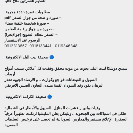
التقديم للعمرتين متاح حالياً
مطلوبات عمرة ١٤٤٦ هجرية:
– صورة واضحة من جواز السفر pdf
– صورة شخصية خلفية بيضاء
– صورة من جواز وإقامة الضامن
– السفر بنظام التفويج (جوا/بحرا)
الرسوم عند الاستفسار
0912313667
–
0918133441
–
0119346348
🔵 صحيفة بيت البلد الالكترونية:
سيدي دوشكا لبيت البلد: نجوت من موت محقق وفقدت كل أملاكي بسبب أمواج
أربعات
السيول و الفيضانات فواجع وكوارث .. و الارصاد الجوية تحذر
البرهان يقود وفد السودان لقمة منتدى التعاون الصيني الافريقي
🔵 صحيفة الكرامة الالكترونية:
وفيات وانهيار عشرات المنازل بالسيول والأمطار فى الشمالية
هلكى فى اشتباكات بين الجنجويد .. وبلينكن يعلن المليشيا ارتكبت تطهيراً عرقياً
السفارة: الإغلاق مستمر والمدارس السودانية لم تحصل على ترخيص السلطات
المصرية