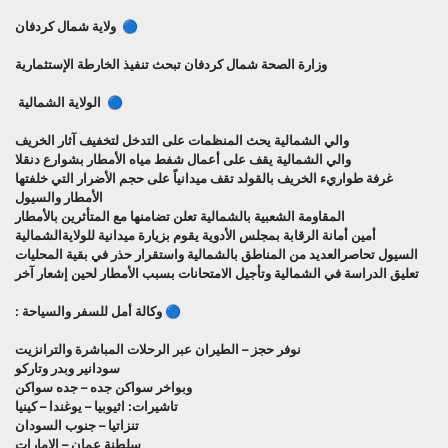
🔵 ولاية شمال كردفان
وزارة الصحة شمال كردفان تبحث تنفيذ الخارطة الإستثمارية
🔵 الولاية الشمالية
والي الشمالية يحث المنظمات على التدخل لتخفيف آثار الخريف
والي الشمالية يقف على أعمال شفط مياه الأمطار بشوارع دنقلا
غرفة طواريء الخريف بالقولد تقف ميدانياً على حجم الأضرار التي خلفتها
الأمطار والسيول
المقاومة الشعبية بالشمالية تعلن تضامنها مع المتأثرين بالأمطار
أمين أمانة الرقابة بمجلس الأدوية يقوم بزيارة ميدانية للولايةالشمالية
السيول تحاصرالعديد من المناطق بالشمالية واستقرار حذر في بقية المحليات
تعليق الدراسة في الشمالية وتأجيل الامتحانات بسبب الأمطار لحين إشعار آخر
🔵 وكالة أمل للسفر والسياحة :
نوفر حجز – الطيران عبر الرحلات المباشرة والترانزيت
سودانير وبدر وتاركو
وبواخر سواكن جده – جده سواكن
تاشيرات: اثيوبيا – يوغندا – كينيا
تنزاتيا – جنوب السودان
سلطنة عمان – الامارات