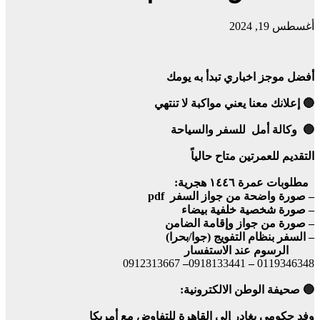
أغسطس 19, 2024
أفضل موجز اخباري تبدأ به يومك
🔵 إعلانك معنا يعني مواكبة لا تنتهي
🔵 وكالة أمل للسفر والسياحة
التقديم للعمرتين متاح حالياً
مطلوبات عمرة ١٤٤٦ هجرية:
– صورة واضحة من جواز السفر pdf
– صورة شخصية خلفية بيضاء
– صورة من جواز وإقامة الضامن
– السفر بنظام التفويج (جوا/بحرا)
الرسوم عند الاستفسار
0912313667
–
0918133441
–
0119346348
🔵 صحيفة الوطن الالكترونية:
وفد حكومي يغادر إلى القاهرة للتفاوض مع أمريكا