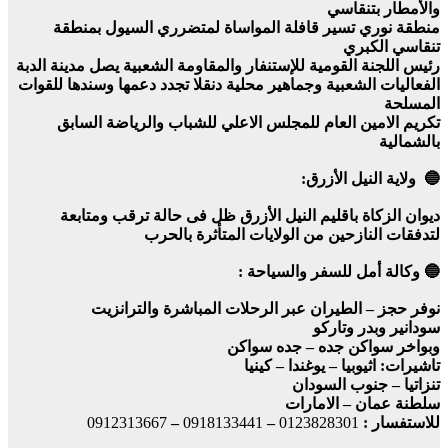
والأمطار بتنقاسي
منطقة نوري تسير قافلة المواساة لمتضرري السيول بمنطقة
تنقاسي الكبري
رئيس اللجنة القومية للإستنفار والمقاومة الشعبية يصل مدينة الدبة
الفعاليات الشعبية وجماهير محلية دنقلا تجدد دعمها وسندها للقوات
المسلحة
تكريم الامين العام للمجلس الاعلي للشباب والرياضة السابق
بالشمالية
🔵 ولاية النيل الأزرق:
ديوان الزكاة باقليم النيل الأزرق ظل فى حالة ترقب ومتابعة
لتدفقات النازحين من الولايات المتأثرة بالحرب
🔵 وكالة أمل للسفر والسياحة :
نوفر حجز – الطيران عبر الرحلات المباشرة والترانزيت
سودانير وبدر وتاركو
وبواخر سواكن جده – جده سواكن
تاشيرات: اثيوبيا – يوغندا – كينيا
تنزاتيا – جنوب السودان
سلطنة عمان – الامارات
للاستفسار :
0123828301
–
0918133441
–
0912313667