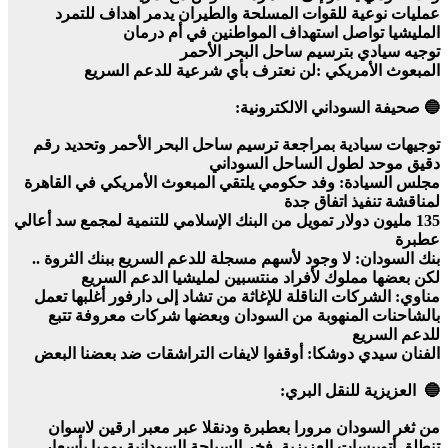
عمليات نوعية للقوات المسلحة والطيران يدمر اهداف للتمرد
المليشيا تواصل استهداف المواطنين في أم درمان
توجيه سيادي بترسيم ساحل البحر الأحمر
المبعوث الأمريكي :لن نعترف بأي شرعية للدعم السريع
🔵 صحيفة السوداني الالكترونية:
توجيهات سيادية بمراجعة ترسيم ساحل البحر الأحمر وتحديد رقم
دقيق موحد لطول الساحل السوداني
مجلس السيادة: وفد حكومي يلتقي المبعوث الأمريكي في القاهرة
لمناقشة تنفيذ اتفاق جدة
135 مليون دولار تمويل من البنك الإسلامي للتنمية لمجمع سد أعالي
عطبرة
بنك السودان: لا وجود لأسهم مسجلة للدعم السريع ببنك الثروة ..
لكن بعضها مملوك لأفراد منتسبين لمليشيا الدعم السريع
مناوي: الشركات الناقلة للإغاثة من تشاد إلى دارفور أغلبها تعمل
بالشاحنات المنهوبة من السودان وبعضها شركات معروفة تتبع
للدعم السريع
الفنان سيدي دوشكا: أوقفوا لايفات التراشقات ضد بعضنا البعض
🔵 العزيزية للنقل البري:
من ثغر السودان مرورا بعطبرة ودنقلا عبر معبر ارقين لاسوان
تنطلق أتوبيسات العزيزية فخر السياحة السودانية يوميا بأسعار