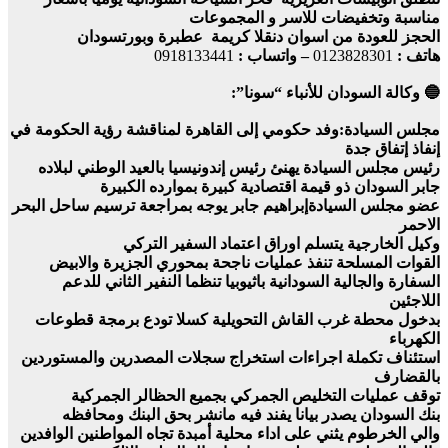
مناسبة وتخفيضات للاسر و المجموعات
الحجز للعودة من اسوان دنقلا كريمة عطبرة وبورتسودان
هاتف :
0123828301
– واتساب :
0918133441
🔵 وكالة السودان للأنباء “سونا”:
مجلس السيادة:وفد حكومي إلى القاهرة لمناقشة رؤية الحكومة في
إنفاذ إتفاق جدة
رئيس مجلس السيادة يهنئ رئيس إندونيسيا بالعيد الوطني لبلاده
جابر السودان ذو قيمة اقتصادية كبيرة بموارده الكبيرة
عضو مجلس السيادةإبراهيم جابر يوجه بمراجعة ترسيم ساحل البحر
الاحمر
وكيل الخارجية يتسلم اوراق اعتماد السفير التركي
القوات المسلحة تنفذ عمليات ناجحة بمحوري الجزيرة والابيض
السفارة والجالية السودانية باثيوبيا تنظما النفير الثاني للدعم
اللاجئين
بدخول محطة غرب القاش التحويلية كسلا تودع برمجة قطوعات
الكهرباء
استئناف تكملة اجراءات استخراج سجلات المصدرين والمستوردين
بالقضارف
توقف عمليات التخليص الجمركي بجميع الحظالر الجمركية
بنك السودان يصدر بيانا يفند فيه مانشر بحق البنك ومحافظه
والي الخرطوم يثني على اداء محلية أمبدة تجاه المواطنين الوافدين