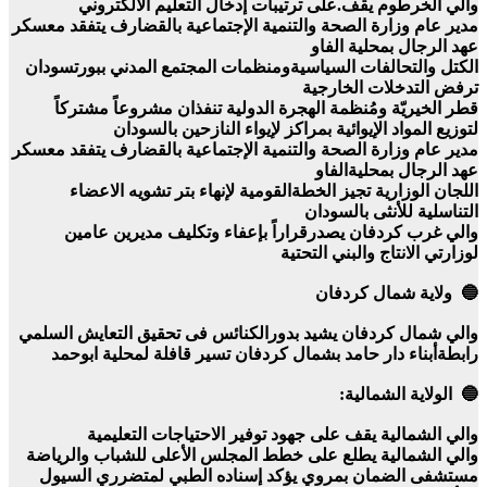
والي الخرطوم يقف.على ترتيبات إدخال التعليم الالكتروني
مدير عام وزارة الصحة والتنمية الإجتماعية بالقضارف يتفقد معسكر
عهد الرجال بمحلية الفاو
الكتل والتحالفات السياسيةومنظمات المجتمع المدني ببورتسودان
ترفض التدخلات الخارجية
قطر الخيريّة ومُنظمة الهجرة الدولية تنفذان مشروعاً مشتركاً
لتوزيع المواد الإيوائية بمراكز لإيواء النازحين بالسودان
مدير عام وزارة الصحة والتنمية الإجتماعية بالقضارف يتفقد معسكر
عهد الرجال بمحليةالفاو
اللجان الوزارية تجيز الخطةالقومية لإنهاء بتر تشويه الاعضاء
التناسلية للأنثى بالسودان
والي غرب كردفان يصدرقراراً بإعفاء وتكليف مديرين عامين
لوزارتي الانتاج والبني التحتية
🔵 ولاية شمال كردفان
والي شمال كردفان يشيد بدورالكنائس فى تحقيق التعايش السلمي
رابطةأبناء دار حامد بشمال كردفان تسير قافلة لمحلية ابوحمد
🔵 الولاية الشمالية:
والي الشمالية يقف على جهود توفير الاحتياجات التعليمية
والي الشمالية يطلع على خطط المجلس الأعلى للشباب والرياضة
مستشفى الضمان بمروي يؤكد إسناده الطبي لمتضرري السيول