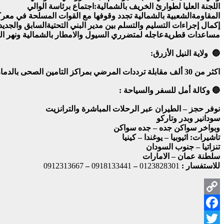
اللجنة العليا لطوارئ الخريف بالشمالية:اجتماع برئاسة الوالي
المقاومةالشعبية بالشمالية تجدد وقوفها مع القوات المسلحة في معرك
إكمال إجراءات التسليم والتسلم بين مدير البني التحتيةالسابق والجديد
مساعدات قطريةعاجله لمتضرري السيول والامطار بالشمالية ونهر ا
🔵 ولاية النيل الأزرق:
اكثر من 30 ألف مقابلة ترددات المرضي بمراكز التامين الصحى بالدمازين
🔵 وكالة أمل للسفر والسياحة :
نوفر حجز – الطيران عبر الرحلات المباشرة والترانزيت
سودانير وبدر وتاركو
وبواخر سواكن جده – جده سواكن
تاشيرات: اثيوبيا – يوغندا – كينيا
تنزاتيا – جنوب السودان
سلطنة عمان – الامارات
للاستفسار :
0123828301
–
0918133441
–
0912313667
Copy
Facebook
Link