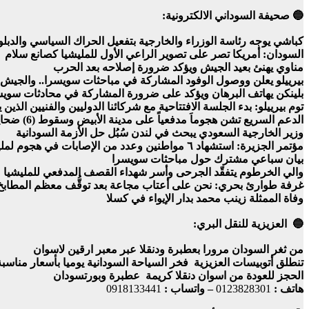
🔵 صحيفة السوداني الالكترونية:
كباشي يوجه رئاسة الوزراء والخارجية بتفعيل الحراك السياسي والدبلو
السودان: أمريكا تصر على تصوير الراعي الأول للمليشيا كصانع سلام
مناوي يهنئ بعيد الجيش ويؤكد ضرورة إصلاحه بعد الحرب
بيرييلو يعلن ووصول الوفود المشاركة في مباحثات سويسرا.. والجيش 
بلينكن يهاتف البرهان ويؤكد على ضرورة المشاركة في محادثات سويسرا 
توم بيرييلو: بدء الجلسة الافتتاحية مع شركائنا الدوليين والفنيين الذي
الدعم السريع تشن هجوماَ مدفعياً على مدينة الأبيض وسقوط (6) ضحايا وإصابة (49) من الأبرياء
وزير الخارجية السعودي يبحث في لندن سُبُل حل الأزمة السودانية
مؤتمر الجزيرة: استشهاد ٦ مواطنين وعدد من الإصابات في هجوم لمليشيا الدعم السريع على قرية طيبة النور
بيان سباعي مشترك حول مباحثات سويسرا
والي الخرطوم يتفقّد الجرحى وأسر شهداء القصف المدفعي للمليشيا عل
غرفة طوارئ بحري: نحن على أعتاب مجاعة بعد توقُّف معظم المطابخ
وفاة الممثلة زينب محمد بدار الإيواء في كسلا
🔵 العزيزية للنقل البري:
من ثغر السودان مرورا بعطبرة ودنقلا عبر معبر ارقين لاسوان
تنطلق أتوبيسات العزيزية فخر السياحة السودانية يوميا بأسعار مناس
الحجز للعودة من اسوان دنقلا كريمة عطبرة وبورتسودان
هاتف :
0123828301
– واتساب :
0918133441