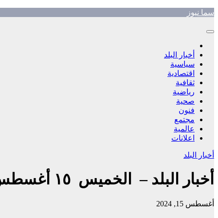
Skip
سما نيوز
to
content
أخبار البلد
سياسية
اقتصادية
ثقافية
رياضية
صحية
فنون
مجتمع
عالمية
اعلانات
أخبار البلد
أخبار البلد – الخميس ١٥ أغسطس ٢٠٢٤ م
أغسطس 15, 2024