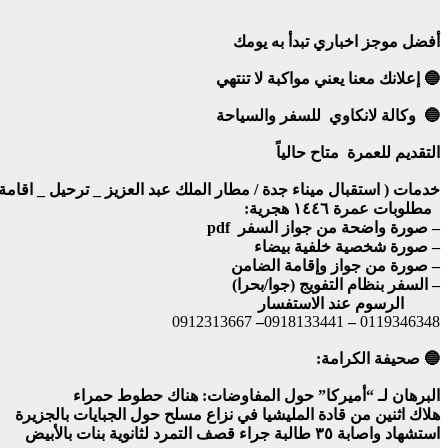
أفضل موجز اخباري تبدأ به يومك
🔵 إعلانك معنا يعني مواكبة لا تنتهي
🔵 وكالة لانكاوي للسفر والسياحة
التقديم للعمرة متاح حالياً
خدمات ( استقبال ميناء جدة / مطار الملك عبد العزيز _ ترحيل _ اقامة ٥ ايام في فندق بمكة المكرمة 
مطلوبات عمرة ١٤٤٦ هجرية:
– صورة واضحة من جواز السفر pdf
– صورة شخصية خلفية بيضاء
– صورة من جواز وإقامة الضامن
– السفر بنظام التفويج (جوا/بحرا)
الرسوم عند الاستفسار
0912313667
–
0918133441
–
0119346348
🔵 صحيفة الكرامة:
البرهان لـ “أميركا” حول المفاوضات: هناك حطوط حمراء
هلاك اثنين من قادة المليشيا في نزاع مسلح حول الجبايات بالجزيرة
استشهاد واصابة ٣٥ طالبة جراء قصف التمرد لثانوية بنات بالأبيض