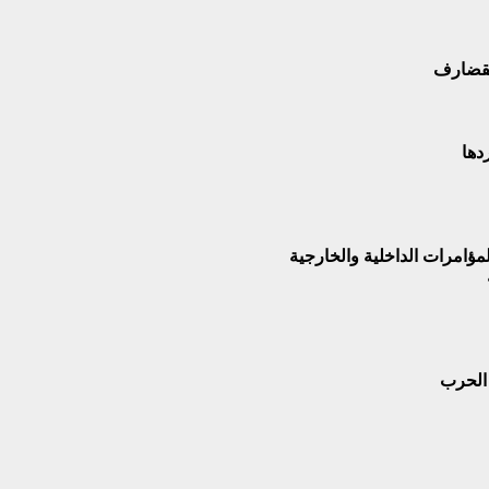
القضارف
دها
 الحرب