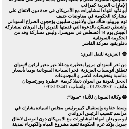
الإمارات العربية كمراقب
أبو نمُّو: انتهاء المشاورات مع الأمريكان في جدة دون الاتفاق على
مشاركة الحكومة في مفاوضات جنيف
توم بيرييلو: هناك دول ولاعبون سلبيون يؤججون الصراع السوداني
واشنطن تتمسّك بالدعوة التي قدمتها للفريق أول البرهان لمشاركة
الجيش يوم 14 أغسطس في سويسرا، وليس مشاركة وفد من
الحكومة السودانية
دقلو يقود معركة الفاشر
🔵 العزيزية للنقل البري:
من ثغر السودان مرورا بعطبرة ودنقلا عبر معبر ارقين لاسوان
تنطلق أتوبيسات العزيزية فخر السياحة السودانية يوميا بأسعار
مناسبة وتخفيضات للاسر و المجموعات
الحجز للعودة من اسوان دنقلا كريمة عطبرة وبورتسودان
هاتف :
0123828301
– واتساب :
0918133441
🔵 وكالة السودان للأنباء “سونا”:
وسط حفاوة وإستقبال كبير-رئيس مجلس السيادة يشارك في
مراسم تنصيب الرئيس الرواندي
ابو نمو يعلن انتهاء المشاورات مع الامريكان دون التوصل لاتفاق
جبريل يؤكد عزم الحكومة تنفيذ مشروع المياه والكهرباء لمدينة