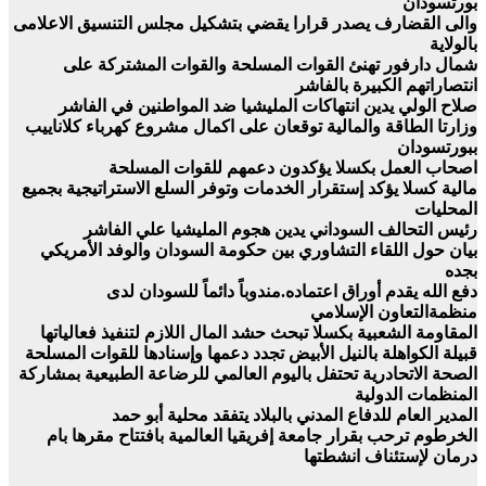
بورتسودان
والى القضارف يصدر قرارا يقضي بتشكيل مجلس التنسيق الاعلامى
بالولاية
شمال دارفور تهنئ القوات المسلحة والقوات المشتركة على
انتصاراتهم الكبيرة بالفاشر
صلاح الولي يدين انتهاكات المليشيا ضد المواطنين في الفاشر
وزارتا الطاقة والمالية توقعان على اكمال مشروع كهرباء كلاناييب
ببورتسودان
اصحاب العمل بكسلا يؤكدون دعمهم للقوات المسلحة
مالية كسلا يؤكد إستقرار الخدمات وتوفر السلع الاستراتيجية بجميع
المحليات
رئيس التحالف السوداني يدين هجوم المليشيا علي الفاشر
بيان حول اللقاء التشاوري بين حكومة السودان والوفد الأمريكي
بجده
دفع الله يقدم أوراق اعتماده.مندوباً دائماً للسودان لدى
منظمةالتعاون الإسلامي
المقاومة الشعبية بكسلا تبحث حشد المال اللازم لتنفيذ فعالياتها
قبيلة الكواهلة بالنيل الأبيض تجدد دعمها وإسنادها للقوات المسلحة
الصحة الاتحادرية تحتفل باليوم العالمي للرضاعة الطبيعية بمشاركة
المنظمات الدولية
المدير العام للدفاع المدني بالبلاد يتفقد محلية أبو حمد
الخرطوم ترحب بقرار جامعة إفريقيا العالمية بافتتاح مقرها بام
درمان لإستئناف انشطتها