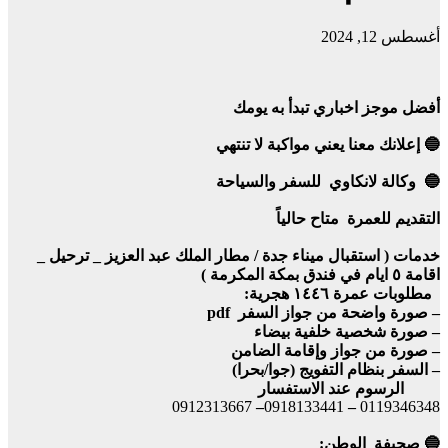
أغسطس 12, 2024
أفضل موجز اخباري تبدأ به يومك
🔵 إعلانك معنا يعني مواكبة لا تنتهي
🔵 وكالة لانكاوي للسفر والسياحة
التقديم للعمرة متاح حالياً
خدمات ( استقبال ميناء جدة / مطار الملك عبد العزيز _ ترحيل _
اقامة ٥ ايام في فندق بمكة المكرمة )
مطلوبات عمرة ١٤٤٦ هجرية:
– صورة واضحة من جواز السفر pdf
– صورة شخصية خلفية بيضاء
– صورة من جواز وإقامة الضامن
– السفر بنظام التفويج (جوا/بحرا)
الرسوم عند الاستفسار
0912313667
–
0918133441
–
0119346348
🔵 صحيفة الوطن: