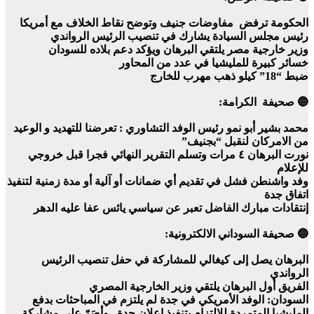
الحكومة ترفض مفاوضات جنيف وتوضح نقاط الخلاف مع أمريكا
رئيس مجلس السيادة يشارك في تنصيب الرئيس الرواندي
وزير خارجية مصر يلتقي البرهان ويؤكد دعم بلاده للسودان
خسائر كبيرة للمليشيا في عدد من المحاور
ضبط “18” كيلو ذهب مهرب للخارج
🔵 صحيفة الكرامة:
محمد بشير أبو نمو رئيس الوفد التشاوري : تعرضنا للتهديد و الوعيد
من الامركان لنقبل “بجنيف”
نورت البرهان ٤ مرات وتسلم التقرير النهائي فجرا قبل خروجي
للإعلام
وفد واشنطن فشل في تقديم أي ضمانات أو آلية أو مدة زمنية لتنفيذ
اتفاق جدة
إنتقادات مبارك الفاضل تعبر عن سياسي يائس عفا عليه الدهر
🔵 صحيفة السوداني الالكترونية:
البرهان يصل إلى كيغالي للمشاركة في حفل تنصيب الرئيس
الرواندي
الفريق أول البرهان يلتقي وزير الخارجية المصري
السودان: الوفد الأمريكي في جدة لم يلتزم في المباحثات بدفع
المليشيا المتمردة للالتزام بتنفيذ إعلان جدة.. وأصَرّ على مشاركة