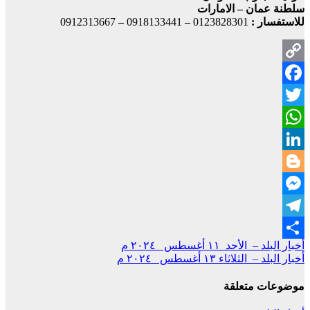
سلطنة عمان – الامارات
للاستفسار :
0123828301
–
0918133441
–
0912313667
Copy
Facebook
Link
Twitter
WhatsApp
LinkedIn
Blogger
Messenger
Telegram
تصفّح
أخبار البلد – الأحد ١١ أغسطس ٢٠٢٤ م
Share
أخبار البلد – الثلاثاء ١٣ أغسطس ٢٠٢٤ م
المقالات
موضوعات متعلقة