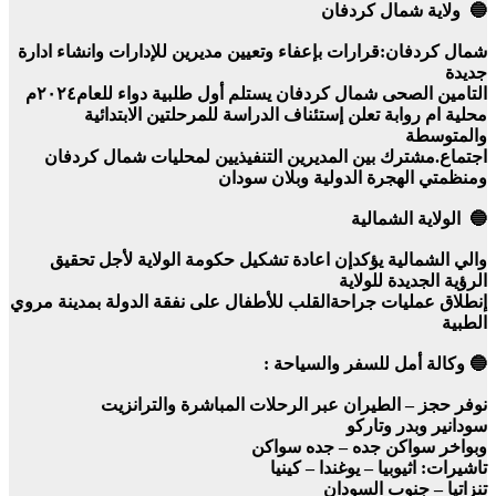
🔵 ولاية شمال كردفان
شمال كردفان:قرارات بإعفاء وتعيين مديرين للإدارات وانشاء ادارة
جديدة
التامين الصحى شمال كردفان يستلم أول طلبية دواء للعام٢٠٢٤م
محلية ام روابة تعلن إستئناف الدراسة للمرحلتين الابتدائية
والمتوسطة
اجتماع.مشترك بين المديرين التنفيذيين لمحليات شمال كردفان
ومنظمتي الهجرة الدولية وبلان سودان
🔵 الولاية الشمالية
والي الشمالية يؤكدإن اعادة تشكيل حكومة الولاية لأجل تحقيق
الرؤية الجديدة للولاية
إنطلاق عمليات جراحةالقلب للأطفال على نفقة الدولة بمدينة مروي
الطبية
🔵 وكالة أمل للسفر والسياحة :
نوفر حجز – الطيران عبر الرحلات المباشرة والترانزيت
سودانير وبدر وتاركو
وبواخر سواكن جده – جده سواكن
تاشيرات: اثيوبيا – يوغندا – كينيا
تنزاتيا – جنوب السودان