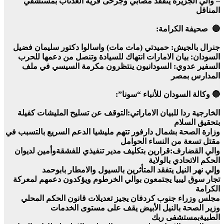
– والي الجزيرة يتفقد مصابي وجرحى قرية العدناب بمستشفي
المناقل
🔵 صحيفة الكرامة:
جنرال بالجيش: حميدتي (مات مات) واسالوا دكتور سليمان فضيل
السودان: بيان الامارات انتهاك للسيادة وتنصل من دعمها للحرب
السفير عدوي: السودانيون ينتظرون مكرمة السيسي في ملف
المدارس بمصر
🔵 وكالة السودان للأنباء “سونا”:
الخارجية ردا للبيان الاماراتي:التوقف عن تسليح المليشات كفيلة
بتحقيق السلام
وزارة الصحة بشمال دارفور تتهم مليشيا الدعم السريع بالتسبب في
مقتل تسعة من النساء الحوامل
والي القضارف:قرارين بتكليف مدير تنفيذي للفشقةوأمين لديوان
الحكم الاتحادي بالولاية
وإلي نهر النيل يتفقد المتأثرين بالسيول والامطار بابوحمد
تجار سوق ليبيا يجتمعون بوالي الخرطوم ويؤكدون دعمهم لمعركة
الكرامة
مجلس وزراء جنوب كردفان يجيز تعديلات قانون الحكم المحلي
وزير الصحة بالنيل الأبيض يقف على مستوى الخدمات
الطبيةبمستشفى ربك