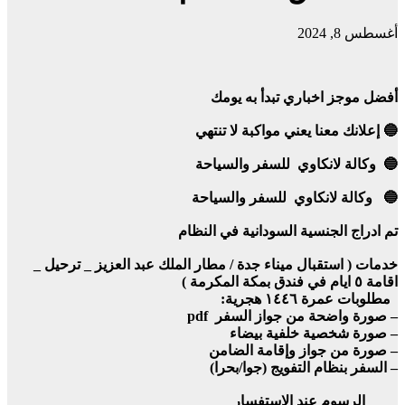
أغسطس 8, 2024
أفضل موجز اخباري تبدأ به يومك
🔵 إعلانك معنا يعني مواكبة لا تنتهي
🔵 وكالة لانكاوي للسفر والسياحة
🔵 وكالة لانكاوي للسفر والسياحة
تم ادراج الجنسية السودانية في النظام
خدمات ( استقبال ميناء جدة / مطار الملك عبد العزيز _ ترحيل _
اقامة ٥ ايام في فندق بمكة المكرمة )
مطلوبات عمرة ١٤٤٦ هجرية:
– صورة واضحة من جواز السفر pdf
– صورة شخصية خلفية بيضاء
– صورة من جواز وإقامة الضامن
– السفر بنظام التفويج (جوا/بحرا)
الرسوم عند الاستفسار