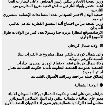
وزير الصحة الإتحادي يلتقي رئيس المجلس الاعلى لنظارات البجا
لجنة الحصر وايواء النازحين تناقش قضية تفريغ المدارس من
النازحين
جمعية الهلال الأحمر السوداني تقدم المساعدات الإنسانية لمتضرري
ابو حمد
وزير الصحة يترأس اجتماع آلية التنسيق القطرية للدعم العالمي
للسودان
الارصاد:تتوقع امطارا غزيرة جدا وسيولا بعدد كبير من الولايات طوال
الاسبوع الجاري
🔵 ولاية شمال كردفان
والى شمال كردفان يلتقي ممثل مشروع بناءالقدرات ببنك
التنميةالافريقي بالولاية
زكاة شمال كردفان تعقد الاجتماع الدوري لمديري الإدارات
الجمعيةالعمومية للجمعية التعاونية بأمانة حكومة الشمالية تختار
لجنتها الجديدة
إنطلاق حملة مراجعة ومراقبة الأسواق بالشمالية
🔵 الولاية الشمالية
جراهام يثني علي اهتمام حكومة الشمالية بوكالة السودان للانباء
مدير عام المالية بالشمالية يلتقي وفد البنك الاسلامي السوداني
مجلس أمناء الزكاة بالشمالية يجيز تقرير أداء الديوان للنصف الأول