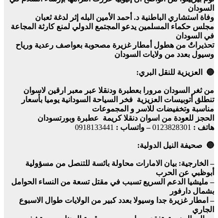
السودان
وفاة استشاري الباطنية د. أحمد الأمين البله إثر لدغة ثعبان
مجلس حكماء المسلمين يدعو المجتمع الدولي لمنع كارثة المجاعة
في السودان
تحذيراتٌ من هطول أمطار غزيرة مصحوبة بعواصف رعدية ورياح
وسيول بعدد من ولايات السودان
🔵 العزيزية للنقل البري:
من ثغر السودان مرورا بعطبرة ودنقلا عبر معبر ارقين لاسوان
تنطلق أتوبيسات العزيزية فخر السياحة السودانية يوميا بأسعار
مناسبة وتخفيضات للاسر و المجموعات
الحجز للعودة من اسوان دنقلا كريمة عطبرة وبورتسودان
هاتف :
0123828301
– واتساب :
0918133441
🔵 صحيفة النيل الدولية:
– الخارجية: بيان الامارات محاولة بائسة للتنصل من مسؤولية
أبوظبي عن الحرب
– مليشيا الدعم السريع تسبب في مقتل تسعة من النساء الحوامل
بشمال دارفور
– امطار غزيرة جدا وسيولا بعدد كبير من الولايات طوال الاسبوع
الجاري