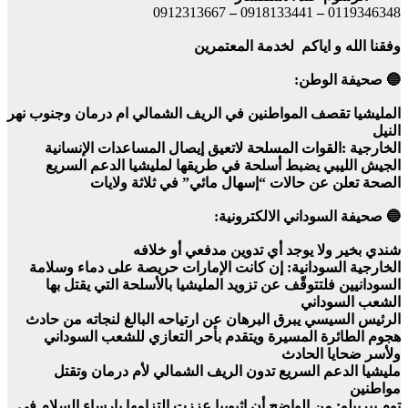
0912313667
–
0918133441
–
0119346348
وفقنا الله و اياكم لخدمة المعتمرين
🔵 صحيفة الوطن:
المليشيا تقصف المواطنين في الريف الشمالي ام درمان وجنوب نهر
النيل
الخارجية :القوات المسلحة لاتعيق إيصال المساعدات الإنسانية
الجيش الليبي يضبط أسلحة في طريقها لمليشيا الدعم السريع
الصحة تعلن عن حالات “إسهال مائي” في ثلاثة ولايات
🔵 صحيفة السوداني الالكترونية:
شندي بخير ولا يوجد أي تدوين مدفعي أو خلافه
الخارجية السودانية: إن كانت الإمارات حريصة على دماء وسلامة
السودانيين فلتتوقّف عن تزويد المليشيا بالأسلحة التي يقتل بها
الشعب السوداني
الرئيس السيسي يبرق البرهان عن ارتياحه البالغ لنجاته من حادث
هجوم الطائرة المسيرة ويتقدم بأحر التعازي للشعب السوداني
ولأسر ضحايا الحادث
مليشيا الدعم السريع تدون الريف الشمالي لأم درمان وتقتل
مواطنين
توم بيرييلو: من الواضح أن إثيوبيا عززت التزامها بإرساء السلام في