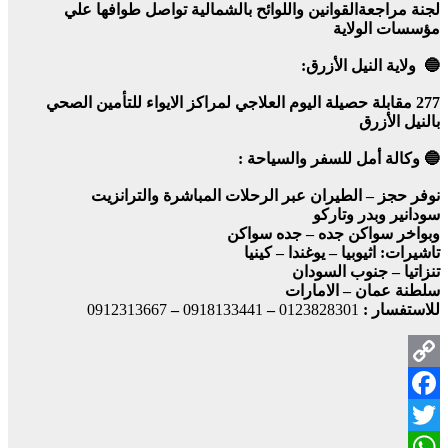
لجنة مراجعةالقوانين واللوائح بالشمالية تواصل طوافها علي
مؤسسات الولاية
🔵 ولاية النيل الأزرق:
277 مقابلة حصيلة اليوم العلاجي لمراكز الايواء للتأمين الصحي
بالنيل الأزرق
🔵 وكالة أمل للسفر والسياحة :
نوفر حجز – الطيران عبر الرحلات المباشرة والترانزيت
سودانير وبدر وتاركو
وبواخر سواكن جده – جده سواكن
تاشيرات: اثيوبيا – يوغندا – كينيا
تنزاتيا – جنوب السودان
سلطنة عمان – الامارات
للاستفسار :
0123828301
–
0918133441
–
0912313667
Copy
Facebook
Link
Twitter