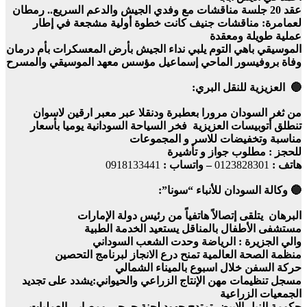
عقد 20 جلسة مناقشات مع وفدي الجيش والدعم السريع.. رمطان
لعمامرة: مناقشات جنيف كانت خطوة أولية مشجعة في إطار
عملية طويلة ومعقدة
الموسيقي باهي التوم يلبي نداء الجيش بأرض المعسكرات بأم درمان
وفاة بروفيسور الماحي إسماعيل مؤسس معهد الموسيقي والمسرح
🔵 العزيزية للنقل البري:
من ثغر السودان مرورا بعطبرة ودنقلا عبر معبر ارقين لاسوان
تنطلق أتوبيسات العزيزية فخر السياحة السودانية يوميا بأسعار
مناسبة وتخفيضات للاسر و المجموعات
للحجز : مطلوب جواز و تأشيرة
هاتف :
0123828301
– واتساب :
0918133441
🔵 وكالة السودان للأنباء “سونا”:
البرهان يتلقى إتصالاً هاتفياً من رئيس دولة الإمارات
مستشفى الأطفال بالمناقل يستعيد الخدمة الطبية
والي الجزيرة : الرياضة وحدت الشعب السوداني
منظمة الصحة العالمية تمنح درع الانجاز لبرنامج التحصين
حركة السفن خلال اسبوع بالميناء الشمالي
مسجل تنظيمات مهن الإنتاج الزراعي والحيواني:يشدد على تجديد
الجمعيات الزراعية
حكومة النيل الابيض تمتدح جهود لجنة جرحى ومصابي العمليات