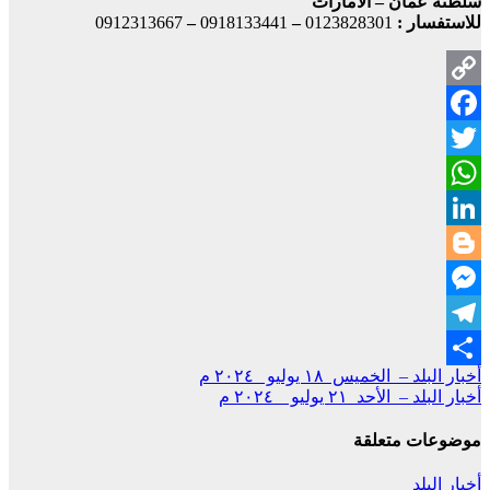
سلطنة عمان – الامارات
للاستفسار :
0123828301
–
0918133441
–
0912313667
Copy
Facebook
Link
Twitter
WhatsApp
LinkedIn
Blogger
Messenger
Telegram
تصفّح
أخبار البلد – الخميس ١٨ يوليو ٢٠٢٤ م
Share
أخبار البلد – الأحد ٢١ يوليو ٢٠٢٤ م
المقالات
موضوعات متعلقة
أخبار البلد