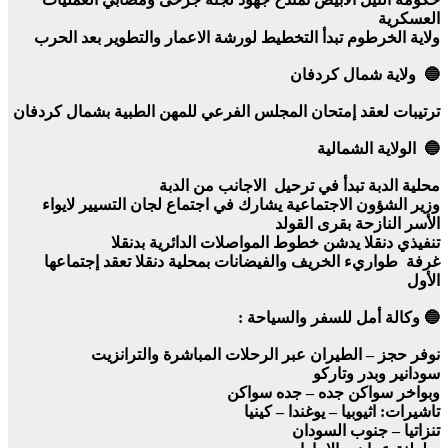
العسكرية
ولاية الخرطوم تبدأ التخطيط لورشة الاعمار والتطوير بعد الحرب
🔵 ولاية شمال كردفان
ترتيبات لعقد إمتحان المجلس الفرعي للمهن الطبية بشمال كردفان
🔵 الولاية الشمالية
محلية الدبة تبدأ في ترحيل الاجانب من الدبة
وزير الشؤون الاجتماعية يشارك في اجتماع لجان التسيير لايواء
الأسر النازحة بقرى القولد
تنفيذي دنقلا يدشن خطوط المواصلات الدائرية بدنقلا
غرفة طواريء الخريف والفيضانات بمحلية دنقلا تعقد إجتماعها
الأول
🔵 وكالة أمل للسفر والسياحة :
نوفر حجز – الطيران عبر الرحلات المباشرة والترانزيت
سودانير وبدر وتاركو
وبواخر سواكن جده – جده سواكن
تاشيرات: اثيوبيا – يوغندا – كينيا
تنزاتيا – جنوب السودان