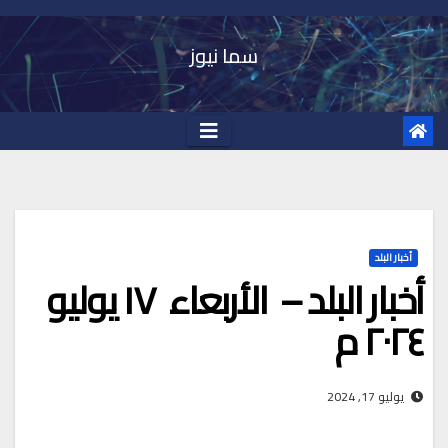
Ski
t
سما نيوز
conten
أخبار البلد
أخبار البلد – الأربعاء ١٧ يوليو
٢٠٢٤ م
يوليو 17, 2024