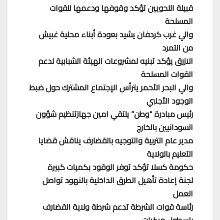
قبيلة اللحويين تؤكد وقوفها ودعمها للقوات
المسلحة
والي غرب كردفان يشيد بعودة أبناء محلية غبيش
من التمرد
الازرق يؤكد تبنيه لمشروعات الهيئة الشبابية لدعم
القوات المسلحة
والي البحر الأحمر يترأس الإجتماع المشترك حول ضبط
الوجود الأجنبي
رئيس مبادرة “وطن” يلتقي امين جهازتنظيم شؤون
السودانيين بالخارج
مدير عام التربية والتوجيه بالقضارف يناقش قضايا
التعليم بالولاية
حكومة كسلا تؤكد توفر الوقود بكميات كبيرة
لجنة إعادة تأهيل الطرق الداخلية بالنهود تواصل
العمل
رئاسة قوات الشرطة تدعم شرطة ولاية القضارف