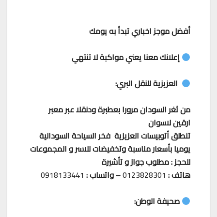
أفضل موجز اخباري تبدأ به يومك
إعلانك معنا يعني مواكبة لا تنتهي
العزيزية للنقل البري:
من ثغر السودان مرورا بعطبرة ودنقلا عبر معبر
ارقين لاسوان
تنطلق أتوبيسات العزيزية فخر السياحة السودانية
يوميا بأسعار مناسبة وتخفيضات للاسر و المجموعات
للحجز : مطلوب جواز و تأشيرة
هاتف :
0123828301
– واتساب :
0918133441
صحيفة الوطن: