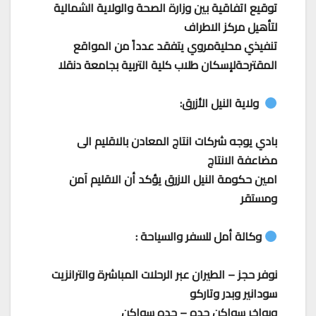
توقيع اتفاقية بين وزارة الصحة والولاية الشمالية
لتأهيل مركز الاطراف
تنفيذي محليةمروي يتفقد عدداً من المواقع
المقترحةلإسكان طلاب كلية التربية بجامعة دنقلا
ولاية النيل الأزرق:
بادي يوجه شركات انتاج المعادن بالاقليم الى
مضاعفة الانتاج
امين حكومة النيل الازرق يؤكد أن الاقليم آمن
ومستقر
وكالة أمل للسفر والسياحة :
نوفر حجز – الطيران عبر الرحلات المباشرة والترانزيت
سودانير وبدر وتاركو
وبواخر سواكن جده – جده سواكن