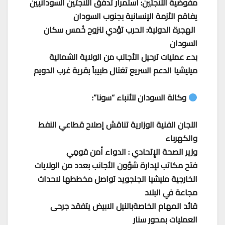
مفوضية اللاجئين: استمرار تدفق اللاجئين السودانيين
يفاقم الأزمة الإنسانية بجنوب السودان
الهجرة الدولية: الحرب تؤدي لنزوح خُمس سكان
السودان
بدء عمليات ترحيل الأجانب من الولاية الشمالية
ميليشيا الدعم السريع تغتال طبيباً بقرية غرب الدويم
وكالة السودان للأنباء “سونا”:
اللجان الفنية الوزارية تناقش إصلاح قطاعي النفط
والكهرباء
وزير الصحة الإِتحادي : الدواء أمن قومِي
فتح مكاتب لإدارة شؤون الأجانب بعدد من الولايات
الخارجية مليشيا الجنجويد تواصل مخططها لاحداث
مجاعة في البلاد
قائد المهام الخاصةبالنيل الابيض يتفقد جرحى
العمليات بمحور سنار