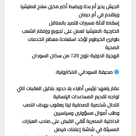
الجيش يحرر أم بدة ويضبط أكبر مخزن سلاح للمليشيا
ويتقدم في أم درمان
إسقاط ثلاثة مسيرات للتمرد بالمناقل
الخارجية :المليشيا تعمل على تجويع وإفقار الشعب
طوارئ الخرطوم تؤكد استعادة معظم الخدمات
الصحية
الهجرة الدولية: نزوح 20٪ من سكان السودان
صحيفة السوداني الالكترونية:
عقار يتعهد لرئيس أطباء بلا حدود بتذليل العقبات التي
تواجه تقديم المساعدات الإنسانية
انتحال شخصية الصحفية لينا يعقوب بهدف النصب
وطلب أموال مسؤولين وسياسيين
الداخلية المصرية تُلقي القبض على صاحب العبارات
المسيئة في شاشة إعلانات فيصل