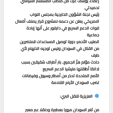
إعفاء يوسف عزت من منصب المستشار السياسي
لحميدتي
رئيس لجنة الشؤون الخارجية بمجلس النواب
الامريكي يعلن عن دعمه لمشروع قرار يصنف أفعال
قوات الدعم السريع في ‎دارفور على أنها إبادة
جماعية
الصليب الأحمر: دورنا توصيل المساعدات للمتضررين
من القتال في السودان وليس توجيه الاتهام لأي
طرف
حادث مؤلم هزّ الجميع.. بتر أطراف شقيقين بسبب
(دانة) أطلقتها مليشيا الدعم السريع
الأمم المتحدة تحذر من أمطار وسيول وفيضانات
تضرب السودان الأيام القادمة
العزيزية للنقل البري:
من ثغر السودان مرورا بعطبرة ودنقلا عبر معبر