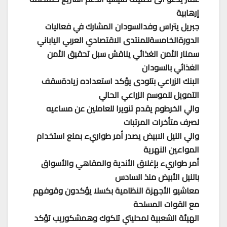
إرهابية
جبريل يتراس وفدالسودان المشارك في فعاليات
الدورةالخامسةللمنتدى الاقتصادي العربي الياباني
سمنار الأمن الغذائي يناقش سبل تحقيق الأمن
الغذائي بالسودان
البنك الزراعي بتلودى يؤكد استعداده زيادةسقف
التمويل للموسم الزراعي الحالي
والي الخرطوم يقدم تنويرا للعاملين عن مساعيه
لصرف متأخرات المرتبات
والي النيل الابيض يصدر أمر طواريء بمنع استخدام
المواعين النهرية
أمر طواريء بإغلاق الأندية والمقاهي والأسواق
بالنيل الأبيض منذ السادس
معاشيو الأجهزة النظامية بكسلا يؤكدون وقوفهم
مع القوات المسلحة
الهيئة الشعبية لمحليتي تلكوك وهمشكوريب تؤكد