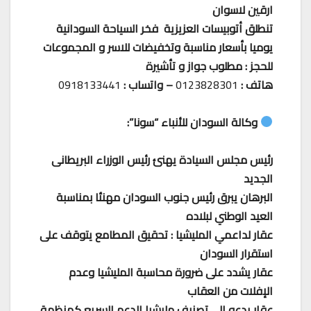
ارقين لاسوان
تنطلق أتوبيسات العزيزية فخر السياحة السودانية
يوميا بأسعار مناسبة وتخفيضات للاسر و المجموعات
للحجز : مطلوب جواز و تأشيرة
هاتف :
0123828301
– واتساب :
0918133441
وكالة السودان للأنباء “سونا”:
رئيس مجلس السيادة يهنئ رئيس الوزراء البريطانى
الجديد
البرهان يبرق رئيس جنوب السودان مهنئا بمناسبة
العيد الوطني لبلاده
عقار لداعمي المليشيا : تحقيق المطامع يتوقف على
استقرار السودان
عقار يشدد على ضرورة محاسبة المليشيا وعدم
الإفلات من العقاب
عقار يدعو الى تصنيف مليشيا الدعم السريع كمنظمة