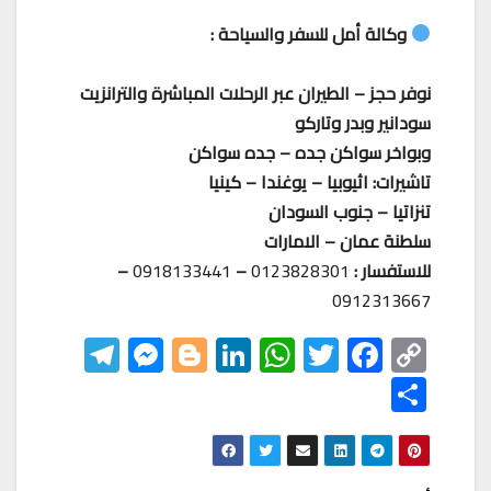
وكالة أمل للسفر والسياحة :
نوفر حجز – الطيران عبر الرحلات المباشرة والترانزيت
سودانير وبدر وتاركو
وبواخر سواكن جده – جده سواكن
تاشيرات: اثيوبيا – يوغندا – كينيا
تنزاتيا – جنوب السودان
سلطنة عمان – الامارات
للاستفسار :
0123828301
–
0918133441
–
0912313667
Te
M
Bl
Li
W
T
F
C
le
es
o
nk
h
wi
ac
o
S
gr
se
gg
ed
at
tt
eb
p
h
a
n
er
In
s
er
o
y
ar