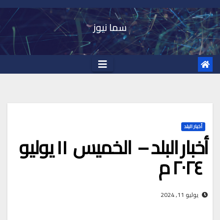
Ski
t
سما نيوز
conten
أخبار البلد
أخبار البلد – الخميس ١١ يوليو
٢٠٢٤ م
يوليو 11, 2024