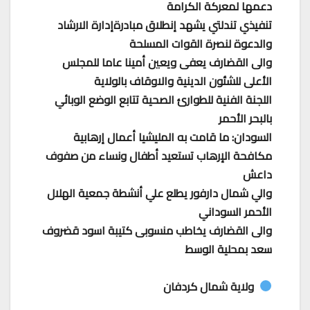
دعمها لمعركة الكرامة
تنفيذي تندلتي يشهد إنطلاق مبادرةإدارة الارشاد
والدعوة لنصرة القوات المسلحة
والى القضارف يعفى ويعين أمينا عاما للمجلس
الأعلى للشئون الدينية والاوقاف بالولاية
اللجنة الفنية للطوارئ الصحية تتابع الوضع الوبائي
بالبحر الأحمر
السودان: ما قامت به المليشيا أعمال إرهابية
مكافحة الإرهاب تستعيد أطفال ونساء من صفوف
داعش
والي شمال دارفور يطلع علي أنشطة جمعية الهلال
الأحمر السوداني
والى القضارف يخاطب منسوبى كتيبة اسود قضروف
سعد بمحلية الوسط
ولاية شمال كردفان