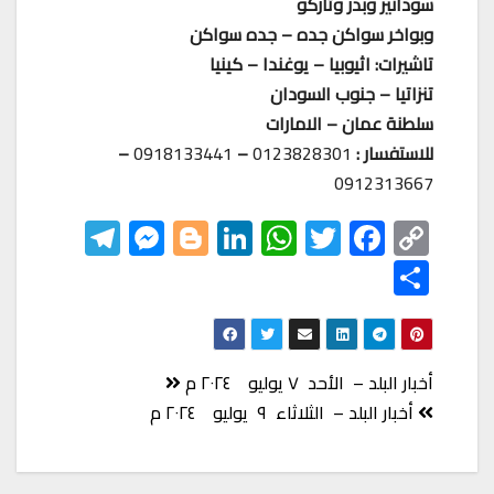
سودانير وبدر وتاركو
وبواخر سواكن جده – جده سواكن
تاشيرات: اثيوبيا – يوغندا – كينيا
تنزاتيا – جنوب السودان
سلطنة عمان – الامارات
للاستفسار :
0123828301
–
0918133441
–
0912313667
Te
M
Bl
Li
W
T
F
C
le
es
o
nk
h
wi
ac
o
S
gr
se
gg
ed
at
tt
eb
p
h
a
n
er
In
s
er
o
y
ar
m
ge
A
o
Li
e
تصفّح
أخبار البلد – الأحد ٧ يوليو ٢٠٢٤ م
r
p
k
nk
المقالات
أخبار البلد – الثلاثاء ٩ يوليو ٢٠٢٤ م
p