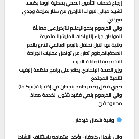
إرجاع خدمات التأمين الصحي بمحلية اروما بكسلا
تشييد مبانى لايواء النازحين من سنار بمزرعة وجدي
ميرغني
والي الخرطوم يدعوالإعلام للتركيز على معانآة
المواطن جراء إنتهاكات المليشياالمتمردة
ولاية نهر النيل تحتفل باليوم العالمي للتبرع بالدم
الصحةبالخرطوم تعلن عن تواصل عمليات الجراحة
التخصصية لاصابات الحرب
وزير الصحة الإتحادي يطلع على برامج منظمة إليفيت
لتنمية المجتمع
صبري فضل وعمر حامد ينجحان في إختبارات(سيكافا)
والي الخرطوم ينعي فقيد شئون الخدمة معاذ
محمود فرح
ولاية شمال كردفان
والى شمال كردفان يؤكد اهتمامه باستئناف النشاط