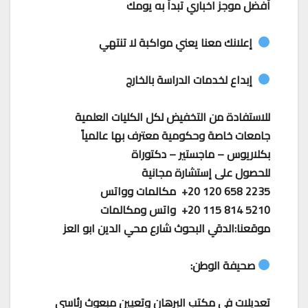
أفضل موجز اخباري تبدأ به يومك
إعلانك معنا يعني مواكبة لا تنتهي
إبداع لخدمات الدراسة بالخارج
للاستفادة من التخفيض لكل الكليات العلمية
جامعات خاصة وحكومية معترف بها عالمياً
بكلاريوس – ماجستير – دكتوراة
للحصول على إستشارة مجانية
‎+20 120 658 2235 مكالمات وواتس
‎+20 115 814 5210 واتس ومكالمات
موقعنا:الدقي البحوث شارع محي الدين ابو العز
صحيفة الوطن:
تعديلات في مكتب البرهان وتعيين مبعوث رئاسي