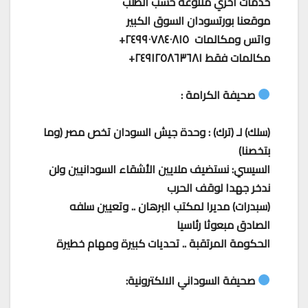
خدمات اخري متنوعة حسب الطلب
موقعنا بورتسودان السوق الكبير
واتس ومكالمات ٢٤٩٩٠٧٨٤٠٨١٥+
مكالمات فقط ٢٤٩١٢٥٨٦٣٦٨١+
صحيفة الكرامة :
(سلك) لـ (ترك) : وحدة جيش السودان تخص مصر (وما
بتخصنا)
السيسي: نستضيف ملايين الأشقاء السودانيين ولن
ندخر جهدا لوقف الحرب
(سبدرات) مديرا لمكتب البرهان .. وتعيين سلفه
الصادق مبعوثا رئاسيا
الحكومة المرتقبة .. تحديات كبيرة ومهام خطيرة
صحيفة السوداني الالكترونية: