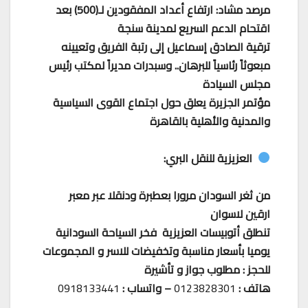
مرصد مشاد: ارتفاع أعداد المفقودين لـ(500) بعد
اقتحام الدعم السريع لمدينة سنجة
ترقية الصادق إسماعيل إلى رتبة الفريق وتعيينه
مبعوثاً رئاسياً للبرهان.. وسبدرات مديراً لمكتب رئيس
مجلس السيادة
مؤتمر الجزيرة يعلق حول اجتماع القوى السياسية
والمدنية والأهلية بالقاهرة
العزيزية للنقل البري:
من ثغر السودان مرورا بعطبرة ودنقلا عبر معبر
ارقين لاسوان
تنطلق أتوبيسات العزيزية فخر السياحة السودانية
يوميا بأسعار مناسبة وتخفيضات للاسر و المجموعات
للحجز : مطلوب جواز و تأشيرة
هاتف :
0123828301
– واتساب :
0918133441