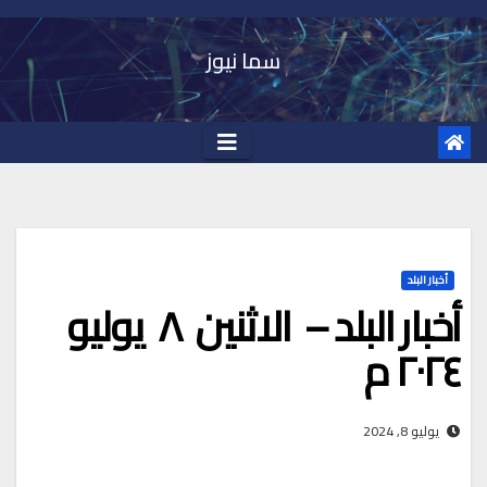
Ski
t
سما نيوز
conten
أخبار البلد
أخبار البلد – الاثنين ٨ يوليو
٢٠٢٤ م
يوليو 8, 2024