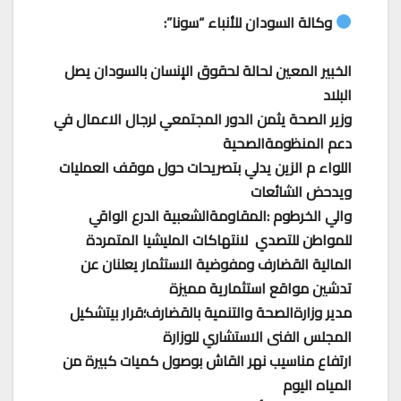
وكالة السودان للأنباء “سونا”:
الخبير المعين لحالة لحقوق الإنسان بالسودان يصل
البلاد
وزير الصحة يثمن الدور المجتمعي لرجال الاعمال في
دعم المنظومةالصحية
اللواء م الزين يدلي بتصريحات حول موقف العمليات
ويدحض الشائعات
والي الخرطوم :المقاومةالشعبية الدرع الواقي
للمواطن للتصدي لانتهاكات المليشيا المتمردة
المالية القضارف ومفوضية الاستثمار يعلنان عن
تدشين مواقع استثمارية مميزة
مدير وزارةالصحة والتنمية بالقضارف؛قرار بيتشكيل
المجلس الفنى الاستشاري للوزارة
ارتفاع مناسيب نهر القاش بوصول كميات كبيرة من
المياه اليوم