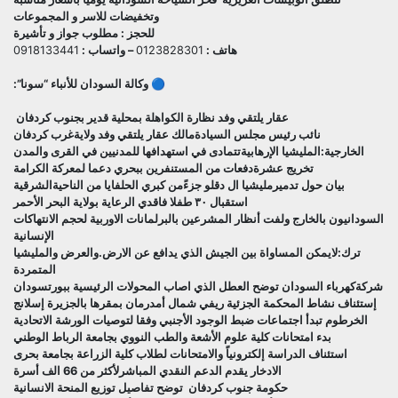
وتخفيضات للاسر و المجموعات
للحجز : مطلوب جواز و تأشيرة
هاتف :
0123828301
– واتساب :
0918133441
🔵 وكالة السودان للأنباء “سونا”:
عقار يلتقي وفد نظارة الكواهلة بمحلية قدير بجنوب كردفان
نائب رئيس مجلس السيادةمالك عقار يلتقي وفد ولايةغرب كردفان
الخارجية:المليشيا الإرهابيةتتمادى في استهدافها للمدنيين في القرى والمدن
تخريج عشرةدفعات من المستنفرين ببحري دعما لمعركة الكرامة
بيان حول تدميرمليشيا ال دقلو جزءًمن كبري الحلفايا من الناحيةالشرقية
استقبال ٣٠ طفلا فاقدي الرعاية بولاية البحر الأحمر
السودانيون بالخارج ولفت أنظار المشرعين بالبرلمانات الاوربية لحجم الانتهاكات
الإنسانية
ترك:لايمكن المساواة بين الجيش الذي يدافع عن الارض.والعرض والمليشيا
المتمردة
شركةكهرباء السودان توضح العطل الذي اصاب المحولات الرئيسية ببورتسودان
إستئناف نشاط المحكمة الجزئية ريفي شمال أمدرمان بمقرها بالجزيرة إسلانج
الخرطوم تبدأ اجتماعات ضبط الوجود الأجنبي وفقا لتوصيات الورشة الاتحادية
بدء امتحانات كلية علوم الأشعة والطب النووي بجامعة الرباط الوطني
استئناف الدراسة إلكترونياً والامتحانات لطلاب كلية الزراعة بجامعة بحرى
الادخار يقدم الدعم النقدي المباشرلأكثر من 66 الف أسرة
حكومة جنوب كردفان توضح تفاصيل توزيع المنحة الانسانية