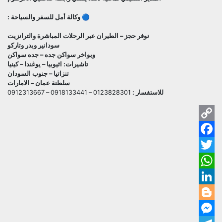
🔵 وكالة أمل للسفر والسياحة :
نوفر حجز – الطيران عبر الرحلات المباشرة والترانزيت
سودانير وبدر وتاركو
وبواخر سواكن جده – جده سواكن
تاشيرات: اثيوبيا – يوغندا – كينيا
تنزاتيا – جنوب السودان
سلطنة عمان – الامارات
للاستفسار :
0123828301
–
0918133441
–
0912313667
py
ok
ink
ter
pp
dIn
ger