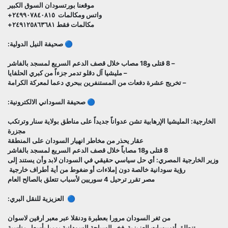
موقعنا بورتسودان السوق الكبير
واتس ومكالمات ٢٤٩٩٠٧٨٤٠٨١٥+
مكالمات فقط ٢٤٩١٢٥٨٦٣٦٨١+
🔵 صحيفة النيل الدولية:
– 8 قتلى و18 مصاب خلال قصف الدعم السريع لمسجد بالفاشر
– مليشيا آل دقلو تدمر جزءاً من كبري الحلفايا
– تخريج عشرة دفعات من المستنفرين ببحري دعما لمعركة الكرامة
🔵 صحيفة السوداني الالكترونية:
الخارجية: المليشيا الإرهابية تشن عدواناً جديداً على مناطق بولاية سنار وترتكب
مجزرة
عقار يحذر من مخاطر انهيار السودان على المنطقة
8 قتلى و18 مصاباً خلال قصف الدعم السريع لمسجد بالفاشر
وزير الخارجية المصري: أي حل سياسي حقيقي في السودان لابد وأن يستند إلى
رؤية سودانية خالصة دون إملاءات أو ضغوط من أية أطراف خارجية
مصر تقرر ترحيل 4 سوريين لأسباب تتعلق بالصالح العام
🔵 العزيزية للنقل البري:
من ثغر السودان مرورا بعطبرة ودنقلا عبر معبر ارقين لاسوان
تنطلق أتوبيسات العزيزية فخر السياحة السودانية يوميا بأسعار مناسبة