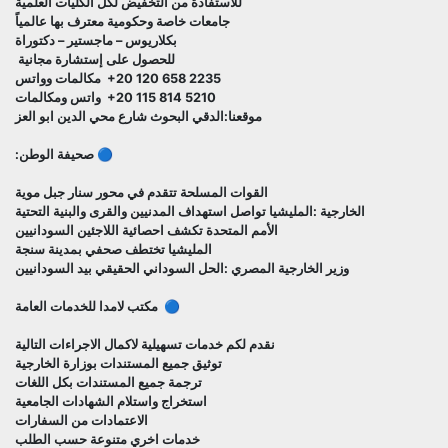
للاستفادة من التخفيض لكل الكليات العلمية
جامعات خاصة وحكومية معترف بها عالمياً
بكلاريوس – ماجستير – دكتوراة
للحصول على إستشارة مجانية
‎+20 120 658 2235 مكالمات وواتس
‎+20 115 814 5210 واتس ومكالمات
موقعنا:الدقي البحوث شارع محي الدين ابو العز
🔵 صحيفة الوطن:
القوات المسلحة تتقدم في محور سنار جبل موية
الخارجية :المليشيا تواصل استهداف المدنيين والقرى والبنية التحتية
الأمم المتحدة تكشف احصائية اللاجئين السودانيين
المليشيا تختطف صحفي بمدينة سنجة
وزير الخارجية المصري :الحل السوداني الحقيقي بيد السودانيين
🔵 مكتب لامدا للخدمات العامة
نقدم لكم خدمات تسهيلية لاكمال الاجراءات التالية
توثيق جميع المستندات بوزارة الخارجية
ترجمة جميع المستندات بكل اللغات
استخراج واستلام الشهادات الجامعية
الاعتمادات من السفارات
خدمات اخري متنوعة حسب الطلب