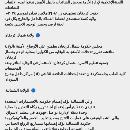
اللجنةالإعلامية لإدارةالأزمة ودحض الشائعات بالنيل الأبيض تدعوا لعدم الالتفات
للشائعات
جنوب كردفان تستهدف زراعة (٣)ملايين فدان لموسم ٢٠٢٤م.
ولاية كسلا:سنتصدي لخطط العملاء بالداخل والخارج بكل قوة
لجنة لرصد وحصر الوجود الاجنبي بكسلا
🔵 ولاية شمال كردفان
مجلس حكومة شمال كردفان يطمئن علي الأوضاع الأمنية بالولاية
مناقشة تقرير تدخلات الاستجابة للوقاية من الكوليرا بمحلية ام دم بشمال
كردفان
جمعية تنظيم الأسرة بشمال كردفان:الاستثمار فى الوقاية لبناءونهضة
المجتمعات
كلية الطب بجامعةكردفان تعقد إمتحانات الدافعة 30 فى (4 ) مراكز داخل وخارج
السودان
🔵 الولاية الشمالية
والي الشمالية يؤكد إهتمام حكومته بالاستثمارات المتعددة
تنفيذي دنقلا يترأس إجتماع لجنة توزيع زكاة التعدين بالمحلية
وحدة دنقلا الإدارية تواصل جهودها في تنظيم الاسواق
والي الشماليةيقف علي عمليات الانتاج بمصنع تعليب الخضر والفاكهةبكريمة
حكومة الشمالية تؤكد إهتمامها بمشاريع الزواج الجماعي
المدير التنفيذي لمحلية دنقلا يلتقي رابطة صحفيي الخرطوم