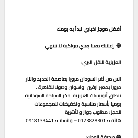
أفضل موجز اخباري تبدأ به يومك
🔵 إعلانك معنا يعني مواكبة لا تنتهي
العزيزية للنقل البري:
الان من ثغر السودان مرورا بعاصمة الحديد والنار
مرورا بمعبر ارقين واسوان وصولا للقاهرة .
تنطلق أتوبيسات العزيزية فخر السياحة السودانية
يوميا بأسعار مناسبة وتخفيضات للمجموعات
للحجز : مطلوب جواز و تأشيرة
هاتف :
0123828301
– واتساب :
0918133441
🔵 صحيفة الوطن: