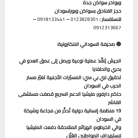
وبواخر سواكن جدة
حجز الفنادق بسواكن وبورتسودان
للاستفسار :
0123828301
–
0918133441
–
0912313667
🔵 صحيفة السوداني الالكترونية:
الجيش يُنفِّذ عملية نوعية ويصل إلى عمق العدو في
بحري والحلفايا
تحقيق لبي بي سي: المسيّرات الأجنبية تغيّر مسار
الحرب في السودان
حاكم دارفور: مليشيا الدعم السريع قصفت مستشفى
الفاشر
19 منظمة إنسانية دولية تُحذِّر من مجاعة وشيكة
في السودان
والي الخرطوم: الهزائم المتلاحقة دفعت المليشيا
لاستهداف المواطنين العُزّل