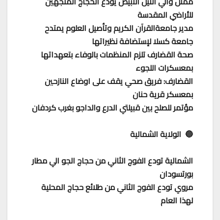
ممثل والي النيل الأبيض يودع الحجاج المتجهين
للأراضي المقدسة
مدير جامعةالقرآن الكريم وتأصيل العلوم يمتدح
جامعة كسلا لإستضافة نظيراتها
صحة القضارف تلزم المنظمات بالوفاء بتعهداتها
بمعسكرات اللجوء
القضارف: فريق صحي يقف على اوضاع النازحين
بمعسكر قرية حنان
مؤتمر للصلح بين قبيلتي الدرع والداجو بغرب كردفان
🔵 الولاية الشمالية
الشمالية تودع الفوج الثاني من حجاج الجو الي مطار
بورتسودان
مروي تودع الفوج الثاني من طلائع حجاج المحلية
لهذا العام