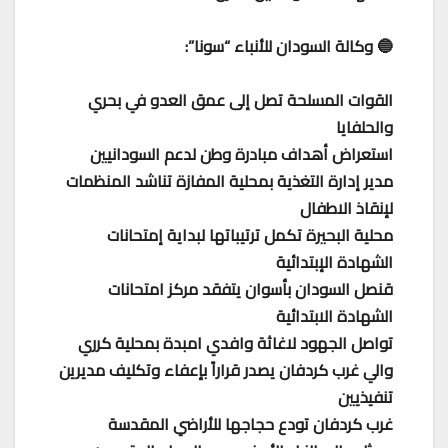
🔵 وكالة السودان للأنباء “سونا”:
القوات المسلحة تصل إلى عمق العدو في بحري
والحلفايا
استعراض أهداف مبادرة وطن لدعم السودانيين
مدير إدارة التغذية بمحلية المفازة تناشد المنظمات
لإنقاذ الاطفال
محلية البحيرة تكمل ترتيباتها لبداية إمتحانات
الشهادة الإبتدائية
قنصل السودان بأسوان يتفقد مركز امتحانات
الشهادة الابتدائية
تواصل الجهود لاغاثة وافدي امبدة بمحلية كرري
والي غرب كردفان يصدر قراراً بإعفاء وتكليف مديرين
تنفيذيين
غرب كردفان تودع حجاجها للأراضي المقدسة