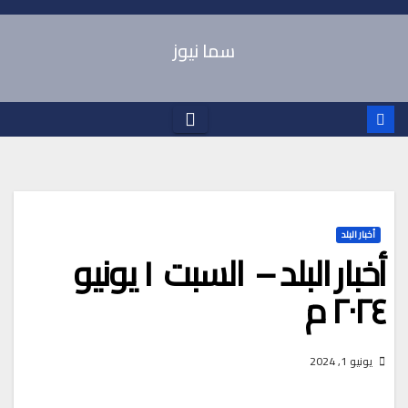
Ski
t
سما نيوز
conten
أخبار البلد
أخبار البلد – السبت ١ يونيو
٢٠٢٤ م
يونيو 1, 2024