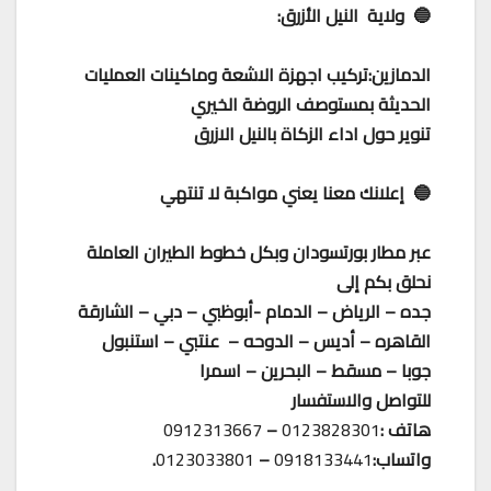
🔵 ولاية النيل الأزرق:
الدمازين:تركيب اجهزة الاشعة وماكينات العمليات
الحديثة بمستوصف الروضة الخيري
تنوير حول اداء الزكاة بالنيل الازرق
🔵 إعلانك معنا يعني مواكبة لا تنتهي
عبر مطار بورتسودان وبكل خطوط الطيران العاملة
نحلق بكم إلى
جده – الرياض – الدمام -أبوظبي – دبي – الشارقة
القاهره – أديس – الدوحه – عنتبي – استنبول
جوبا – مسقط – البحرين – اسمرا
للتواصل والاستفسار
هاتف :
0123828301
–
0912313667
واتساب:
0918133441
–
0123033801
.