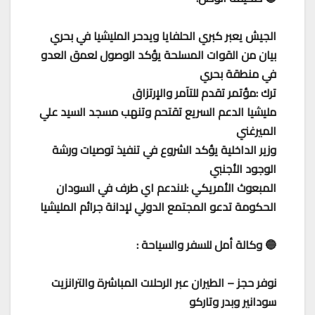
الجيش يعبر كبري الحلفايا ويدحر المليشيا في بحري
بيان من القوات المسلحة يؤكد الوصول لعمق العدو
في منطقة بحري
ترك :مؤتمر تقدم للتآمر والإرتزاق
مليشيا الدعم السريع تقتحم وتنهب مسجد السيد علي
الميرغني
وزير الداخلية يؤكد الشروع في تنفيذ توصيات ورشة
الوجود الأجنبي
المبعوث الأمريكي :لاندعم اي طرف في السودان
الحكومة تدعو المجتمع الدولي لإدانة جرائم المليشيا
🔵 وكالة أمل للسفر والسياحة :
نوفر حجز – الطيران عبر الرحلات المباشرة والترانزيت
سودانير وبدر وتاركو