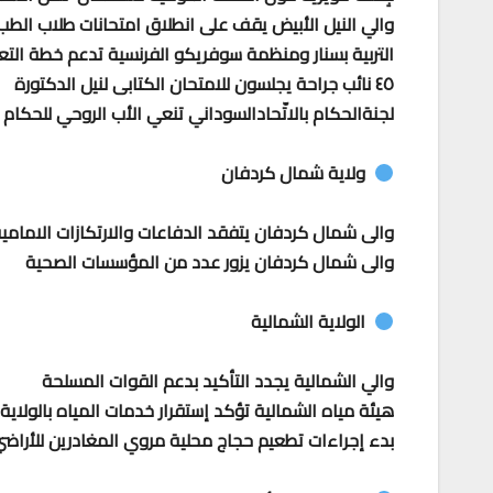
والي النيل الأبيض يقف على انطلاق امتحانات طلاب الط
التربية بسنار ومنظمة سوفريكو الفرنسية تدعم خطة التعل
٤٥ نائب جراحة يجلسون للامتحان الكتابى لنيل الدكتورة
لجنةالحكام بالاتّحادالسوداني تنعي الأب الروحي للحكا
ولاية شمال كردفان
والى شمال كردفان يتفقد الدفاعات واﻻرتكازات اﻻمامية
والى شمال كردفان يزور عدد من المؤسسات الصحية
الولاية الشمالية
والي الشمالية يجدد التأكيد بدعم القوات المسلحة
هيئة مياه الشمالية تؤكد إستقرار خدمات المياه بالولاية
بدء إجراءات تطعيم حجاج محلية مروي المغادرين للأراض