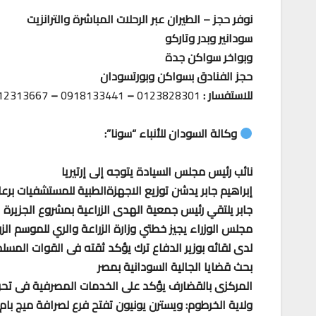
نوفر حجز – الطيران عبر الرحلات المباشرة والترانزيت
سودانير وبدر وتاركو
وبواخر سواكن جدة
حجز الفنادق بسواكن وبورتسودان
للاستفسار :
0123828301
–
0918133441
–
12313667
وكالة السودان للأنباء “سونا”:
نائب رئيس مجلس السيادة يتوجه إلى إرتيريا
إبراهيم جابر يدشن توزيع الاجهزةالطبية للمستشفيات برع
جابر يلتقي رئيس جمعية الهدى الزراعية بمشروع الجزيرة
مجلس الوزراء يجيز خطتي وزارة الزراعة والري للموسم ال
لدى لقائه بوزير الدفاع ترك يؤكد ثقته فى القوات المسل
بحث قضايا الجالية السودانية بمصر
المركزى بالقضارف يؤكد على الخدمات المصرفية فى تحري
ولاية الخرطوم: ويسترن يونيون تفتح فرع لصرافة ميج بام