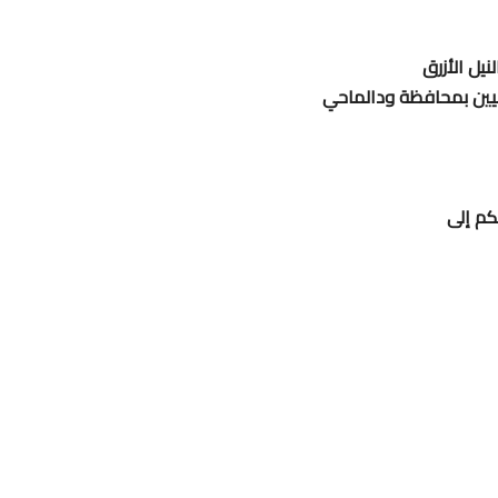
يل الأزرق
وبيين بمحافظة ودالماحي
كم إلى