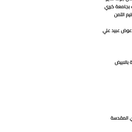
ب بجامعة كرري
يم الآمن
م عوض عبيد علي
 بالابيض
ي المقدسة