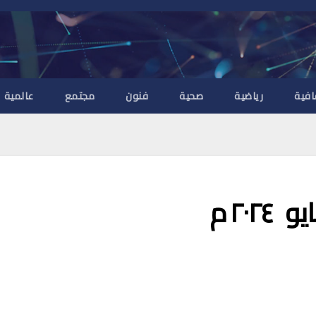
افية
رياضية
صحية
فنون
مجتمع
عالمية