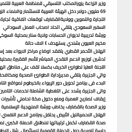
وزير الزراعة يزورالمكتب التنسيقي للمنظمة العربية للتنمي
69 مليون دولار دخل الهيئة العربية للاستثمار واﻻنماء الزراعى
التجارة والتموين وولايةالقضارف توقعات اتفاقية تجارة الحدود بـ (٢٠) 
السفير السعودي يلتقي اتحاد اصحاب العمل السوداني
ورشة تدريبية لديوان الحسابات ولاية سنار بمحلية السوك
مخيم العيون بشندي يستهدف ٤ الاف حالة
الهلال الأحمر القطري يتفقد اوضاع مراكز الايواء بعد إ
تدشين توزيع الدعم النقدي المباشر للأسر الفقيرة بمحل
اللجنة العليا لطوارئ الخريف بكسلا تقف علي مناطق ال
والي الجزيرة يلتقي مديرإدارة الطوارئ الصحية ومكافحة 
البدء فى برنامج تحويل دور الإيواء بالخرطوم لمواقع انتا
والى الجزيرة يشدد على التغطية الشاملة لخدمات التامي
إيقاف تصاريح العمرة ومنع دخول مكة لحاملي تأشيرات ال
وزير الصحة بالقضارف يخاطب ورشة المنهجية الإسلامية 
الهلال الاحمربالنيل الأبيض يحتفل ببرنامج الدعم النفسي
صحة القضارف تكمل ترتيباتها لانطلاق الحملة الكبرى ل
جِلسة تنويرية حول الحملة القومية لاستئصال شلل الاطف