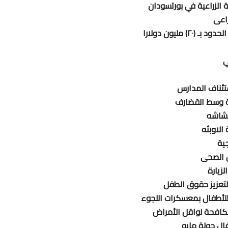
ة الزراعية في بورتسودان
مليون دولارا
ي
ستئناف المدارس
ية وسط القضارف
هشاشه
الاوبئه
جية
ن الصحى
زيارة
لتعزيز حقوق الطفل
 للأطفال بمعسكرات اللجوء
مكافحة نواقل الأمراض
ال جولة مايو