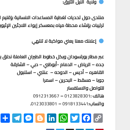
ولاية النيل الأزرق:
منتدى حول تحديات تغطية المساعدات الانسانية بإقليم الن
ترتيبات بإنشاء محطة مياه بمعسكر إيواء اللاجئين الإثي
إعلانك معنا يعني مواكبة لا تنتهي
عبر مطار بورتسودان وبكل خطوط الطيران العاملة نحلق ب
جده – الرياض – الدمام -أبوظبي – دبي – الشارقة
القاهره – أديس – الدوحه – عنتبي – استنبول
جوبا – مسقط – البحرين – اسمرا
للتواصل والاستفسار
هاتف :
0123828301
–
0912313667
واتساب:
0918133441
–
0123033801
.
S
Te
M
Bl
Li
W
T
F
C
h
le
es
o
nk
h
wi
ac
o