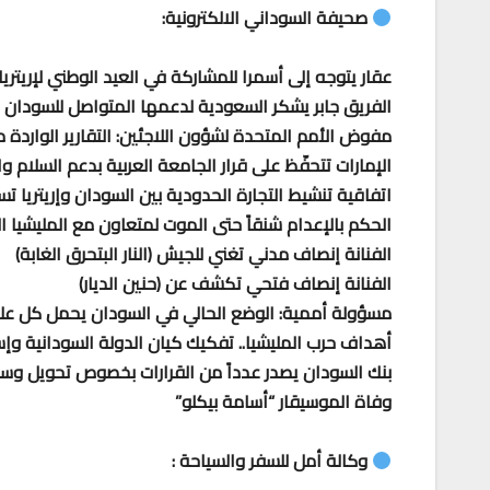
صحيفة السوداني الالكترونية:
عقار يتوجه إلى أسمرا للمشاركة في العيد الوطني لإريتريا
الفريق جابر يشكر السعودية لدعمها المتواصل للسودان
مفوض الأمم المتحدة لشؤون اللاجئين: التقارير الواردة 
الإمارات تتحفّظ على قرار الجامعة العربية بدعم السلام و
اتفاقية تنشيط التجارة الحدودية بين السودان وإريتريا 
الحكم بالإعدام شنقاً حتى الموت لمتعاون مع المليشيا 
الفنانة إنصاف مدني تغني للجيش (النار البتحرق الغابة)
الفنانة إنصاف فتحي تكشف عن (حنين الديار)
مسؤولة أممية: الوضع الحالي في السودان يحمل كل علام
أهداف حرب المليشيا.. تفكيك كيان الدولة السودانية 
بنك السودان يصدر عدداً من القرارات بخصوص تحويل وس
وفاة الموسيقار “أسامة بيكلو”
وكالة أمل للسفر والسياحة :