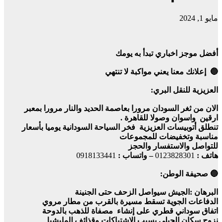
مايو 1, 2024
أفضل موجز اخباري تبدأ به يومك
🔵 إعلانك معنا يعني مواكبة لا تنتهي
العزيزية للنقل البري:
الان من ثغر السودان مرورا بعاصمة الحديد والنار مرورا بمعبر
ارقين واسوان وصولا للقاهرة .
تنطلق أتوبيسات العزيزية فخر السياحة السودانية يوميا بأسعار
مناسبة وتخفيضات للمجموعات
للتواصل والاستفسار والحجز
هاتف :
0123828301
– واتساب :
0918133441
🔵 صحيفة الوطن:
البرهان :الجيش سيواصل الزحف حتى الجنينة
الدفاعات الجوية تسقط مسيرة بالقرب من مطار مروي
اتفاق سوداني قطري على إنشاء مصفاة للذهب بالدوحة
نزوح سكان الجيلي بسبب الإشتباكات وقذائف المليشيا