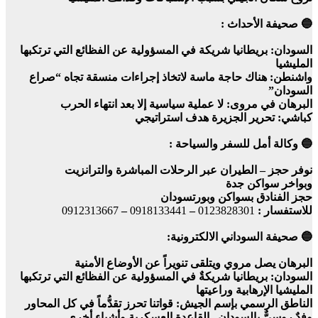
🔵 صحيفة الأحداث :
السودان: بريطانيا شريكة في المسؤولية عن الفظائع التي ترتكبها
المليشيا
واشنطن: هناك حاجة ماسة لاتخاذ إجراءات منسقة تجاه “صراع
السودان”
البرهان في مروى: لا عملية سياسية إلا بعد انتهاء الحرب
كباشي: تحرير الجزيرة هدف استراتيجي
🔵 وكالة أمل للسفر والسياحة :
نوفر حجز – الطيران عبر الرحلات المباشرة والترانزيت
وبواخر سواكن جدة
حجز الفنادق بسواكن وبورتسودان
للاستفسار :
0123828301
–
0918133441
–
0912313667
🔵 صحيفة السوداني الالكترونية:
البرهان يصل مروي ويتلقى تنويراً عن الأوضاع الأمنية
السودان: بريطانيا شريكةٌ في المسؤولية عن الفظائع التي ترتكبها
المليشيا الإرهابية وراعيتها
الناطق الرسمي بإسم الجيش: قواتنا تحرز تقدُّماً في كل المحاور
وفدٌ روسيٌّ بالسودان.. القاعدة العسكرية وأشياء أخرى