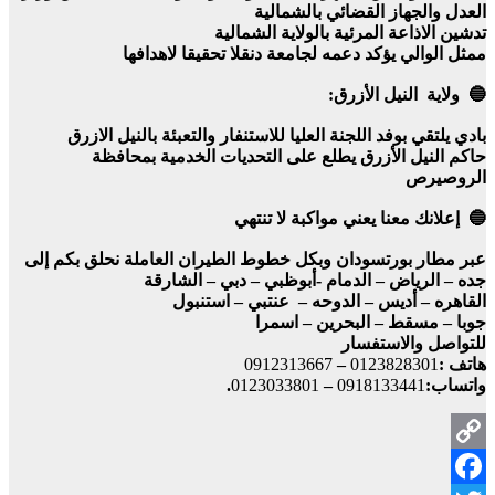
العدل والجهاز القضائي بالشمالية
تدشين الاذاعة المرئية بالولاية الشمالية
ممثل الوالي يؤكد دعمه لجامعة دنقلا تحقيقا لاهدافها
🔵 ولاية النيل الأزرق:
بادي يلتقي بوفد اللجنة العليا للاستنفار والتعبئة بالنيل الازرق
حاكم النيل الأزرق يطلع على التحديات الخدمية بمحافظة
الروصيرص
🔵 إعلانك معنا يعني مواكبة لا تنتهي
عبر مطار بورتسودان وبكل خطوط الطيران العاملة نحلق بكم إلى
جده – الرياض – الدمام -أبوظبي – دبي – الشارقة
القاهره – أديس – الدوحه – عنتبي – استنبول
جوبا – مسقط – البحرين – اسمرا
للتواصل والاستفسار
هاتف :
0123828301
–
0912313667
واتساب:
0918133441
–
0123033801
.
Copy