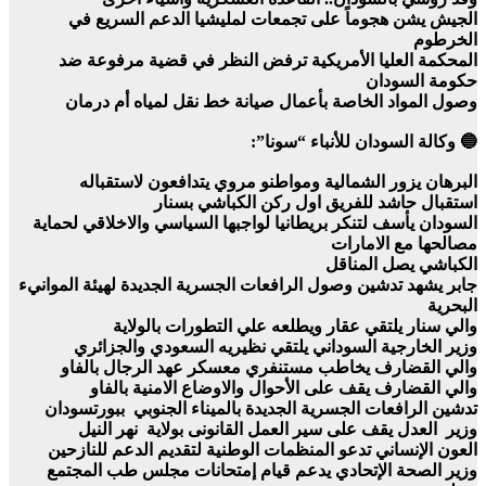
الجيش يشن هجوماً على تجمعات لمليشيا الدعم السريع في
الخرطوم
المحكمة العليا الأمريكية ترفض النظر في قضية مرفوعة ضد
حكومة السودان
وصول المواد الخاصة بأعمال صيانة خط نقل لمياه أم درمان
🔵 وكالة السودان للأنباء “سونا”:
البرهان يزور الشمالية ومواطنو مروي يتدافعون لاستقباله
استقبال حاشد للفريق اول ركن الكباشي بسنار
السودان يأسف لتنكر بريطانيا لواجبها السياسي والاخلاقي لحماية
مصالحها مع الامارات
الكباشي يصل المناقل
جابر يشهد تدشين وصول الرافعات الجسرية الجديدة لهيئة الموانيء
البحرية
والي سنار يلتقي عقار ويطلعه علي التطورات بالولاية
وزير الخارجية السوداني يلتقي نظيريه السعودي والجزائري
والي القضارف يخاطب مستنفري معسكر عهد الرجال بالفاو
والي القضارف يقف على الأحوال والاوضاع الامنية بالفاو
تدشين الرافعات الجسرية الجديدة بالميناء الجنوبي ببورتسودان
وزير العدل يقف على سير العمل القانونى بولاية نهر النيل
العون الإنساني تدعو المنظمات الوطنية لتقديم الدعم للنازحين
وزير الصحة الإتحادي يدعم قيام إمتحانات مجلس طب المجتمع