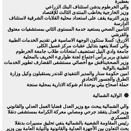
بعطبرة
والي الخرطوم يدشن استئناف البنك الزراعي
وزير الخارجية يخاطب المنتدى الثالث للإقتصاد
وزير التربية يقف على استعداد محلية القلابات الشرقية لاستئناف
الدارسة
التأمين الصحي يستعيد خدمة المستوى الثاني بمستشفيات معتوق
والقرشي
الازرق: كسلا ستكون الوجهة الاساسية في تقديم الخدمات الطبية
والي كسلا يتعهد بتذليل عقبات مركز غسيل الكلى
جامعة وادي النيل تستضيف امتحانات طلاب جامعة الخرطوم
تنفيذي بربر يرأس اجتماع لجنة طواريء الخريف بالمحلية
وزير الصحةيناقش مع أخصائي مستشفى القضارف تطوير الخدمات
الطبية بالولاية
امين حكومة سنار والمدير التنفيذي للدندر يستقبلون وكيل وزارة
الطرق والجسور الاتحادي
حملة اصحاح بيئي بوحدة أم شوكة الادارية بمحلية سنجة
🔵 الولاية الشمالية
والي الشمالية يبحث مع وزير العدل قضايا العمل العدلي والقانوني
وزير العدل يتفقد جرحي ومصابي معركة الكرامة بمستشفى دنقلا
العسكري
رئيس المقاومة الشعبية بالشمالية ينفي تحليق مسيرات بدنقلا
بحث التعاون بين الأجهزة العدلية والقانونية والنيابة العامة بين وزير