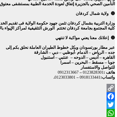
التأمين الصحي بالجزيرة إتفاق لعودة الخدمة الطبية بمستشفى معتوق
🔵 ولاية شمال كردفان
وزارة التربية بشمال كردفان تثمن جهود حكومة الولاية فى تقديم الخد
كلية المجتمع بجامعة كردفان تختتم الورش التثقيفية لمراكز الإيواء با
🔵 إعلانك معنا يعني مواكبة لا تنتهي
عبر مطار بورتسودان وبكل خطوط الطيران العاملة نحلق بكم إلى
جده – الرياض – الدمام -أبوظبي – دبي – الشارقة
القاهره – أديس – الدوحه – عنتبي – استنبول
جوبا – مسقط – البحرين – اسمرا
للتواصل والاستفسار
هاتف :
0123828301
–
0912313667
واتساب:
0918133441
–
0123033801
.
Copy
Facebook
Link
Twitter