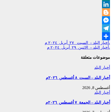
WhatsApp
LinkedIn
Blogger
Messenger
Telegram
تصفّح
،أخبار البلد – السبت ٢٧ أبريل ٢٠٢٤ م
Share
،أخبار البلد – الاثنين ٢٩ أبريل ٢٠٢٤ م
المقالات
موضوعات متعلقة
أخبار البلد
أخبار البلد – السبت ٨ أغسطس ٢٠٢٦م
أغسطس 8, 2026
أخبار البلد
أخبار البلد – الجمعة ٧ أغسطس ٢٠٢٦م