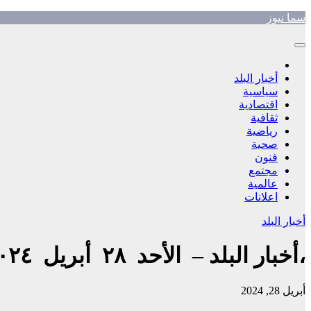
Skip
سما نيوز
to
content
أخبار البلد
سياسية
اقتصادية
ثقافية
رياضية
صحية
فنون
مجتمع
عالمية
اعلانات
أخبار البلد
،أخبار البلد – الأحد ٢٨ أبريل ٢٠٢٤ م
أبريل 28, 2024