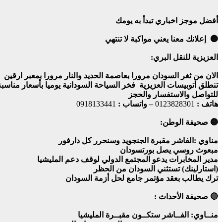
أفضل موجز اخباري تبدأ به يومك
🔵 إعلانك معنا يعني مواكبة لا تنتهي
العزيزية للنقل البري:
الان من ثغر السودان مرورا بعاصمة الحديد والنار مرورا بمعبر ارقين 
تنطلق أتوبيسات العزيزية فخر السياحة السودانية يوميا بأسعار منا
للتواصل والاستفسار والحجز
هاتف :
0123828301
– واتساب :
0918133441
🔵 صحيفة الوطن:
مناوي :الفاشر مقبرة الجنجويد وسنحرر كل دارفور
مبعوث روسي يصل بورتسودان
مدير المخابرات يدعو المجتمع الدولي لوقف دعم المليشيا
(استارلينك) تستثني السودان من الحظر
ترك يطالب بعقد مؤتمر جامع لحل أزمة السودان
🔵 صحيفة الأحداث :
منــاوي: الفــاشر ستكــون مقبــرة المليشيا