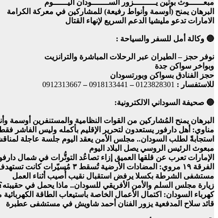
مبعــــــوث بوتين يـــــــــزور الســـــــودان اليــــــوم
البرهان يمنح (أوسمة وأنواط رفيعة) للمشاركين في معركة الكرامة
الامارات تدعو مليشيا الدعم السريع لإنهاء القتال
🔵 وكالة أمل للسفر والسياحة :
نوفر حجز – الطيران عبر الرحلات المباشرة والترانزيت
وبواخر سواكن جدة
حجز الفنادق بسواكن وبورتسودان
للاستفسار :
0123828301
–
0918133441
–
0912313667
🔵 صحيفة السوداني الالكترونية:
البرهان يمنح المُشاركين من القوات النظامية والمستنفرين أوسمة وأنو
مناوي: أهل دارفور يستعدون لتحرير الإقليم بأكمله وليس الفاشر فقط
استجابةً لطلب السودان.. مجلس الأمن يعقد اليوم جلسة عاجلة لمناقش
مبعوث الرئيس الروسي يصل البلاد اليوم
الإمارات تعرب عن قلقها العميق إزاء تصاعُد التوتُّرات في شمال دارف
الفرقة ١٩ مروي: المضادات الأرضية تُسقط ٣ مُسيّرات كانت تستهدف المطار
مستشفى الشرطة بكسلا يرفض استقبال نقيب أُصيب أثناء العمل
زيارة مجلس السلم والأمن الأفريقي للسودان.. ماذا يحمل في حقيبته؟
كهرباء السودان: اكتمال الأعمال الخاصة باستيعاب الطاقة الكهربائ
قائد سلاح المدفعية يزور الفنان أحمد شاويش في مستشفى عطبرة