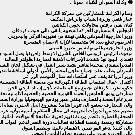
🔵 وكالة السودان للأنباء “سونا”:
وسام الكرامة للمشاركين فى معركة الكرامة
عقار يلتقي وزيرة الشباب والرياض المكلف
كيان تقلي يرفض محاولات تخوين الكباشي
المجلس الاستشارى للحركة الشعبية يلتقى والى جنوب كردفان
وزير الخارجية السودانى يتلقى تهنئة من نظيريه التركى والبحريني
الخرطوم تدفع بعدد 90 متخصصا لازالة الاجسام المتفجرة
وزير الخارجية يتلقى تهئنة من نظيره الصينى
مبعوث الرئيس الروسي الخاص للشرق الاوسط وافريقيا يصل السودا
تنفيذي النهود يَعِدُ بتشديد الإجراءات الامنية لمحاربة الظواهر السالبة
المديرالتنفيذي لمحليةالفاشر يشيد بسير العمل في تشكيل لجان التسي
السودان يطلب عقد اجتماع عاجل لمجلس الأمن الدولي لمناقشةالعدوا
وزير الزراعة يقف على استعدادات سنار للموسم الزراعى
اكتمال اعمال استيعاب الطاقة الكهربائية من محطة الطاقة الشمسية ب
حكومةغرب كردفان تجتمع مع المنظمات لأجل إسناد نازحي الحرب
سنار:في يومها الخامس الحملة القومية للحصبة والحصبة الالمانية تحقق نسب
مديرعام الصحة بالقضارف يلتقي مدير برنامج الهيموفيليا بوزارة الصحة 
والى القضارف يستمع الى تنويرا شاملا لمشروع الحل الجذرى لمياه الو
تنظيم عدد من الدورات التدريبية فى مجال السلام والتنمية بولاية غر
الصحة بالقضارف تنظم ورشة تقييم تجربة مكافحة الاسهالات المائية
بمشاركة رسمية وشعبية انطلاقة فعاليات دورة النصر لدعم القوات الم
والى كسلا يدعو المواطنين بالاهتمام بالبيئة وتنظيم السوق
والي الجزيرة يشدد على توسيع مظلة التأمين الصحي