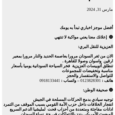
مارس 31, 2024
أفضل موجز اخباري تبدأ به يومك
🔵 إعلانك معنا يعني مواكبة لا تنتهي
العزيزية للنقل البري:
الان من ثغر السودان مرورا بعاصمة الحديد والنار مرورا بمعبر
ارقين واسوان وصولا للقاهرة .
تنطلق أتوبيسات العزيزية فخر السياحة السودانية يوميا بأسعار
مناسبة وتخفيضات للمجموعات
للتواصل والاستفسار والحجز
هاتف :
0123828301
– واتساب :
0918133441
🔵 صحيفة الوطن:
توجيه سيادي بدمج الحركات المسلحة في الجيش
انفجار الخلافات داخل حزب الأمة القومي بسبب الموقف من التمرد
ادانات مفاجئة ومتعددة من أحزاب قحت لمليشيا الدعم السريع
المبعوث الأمريكي يندد بالانتهاكات في حق نساء السودان