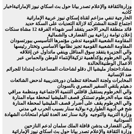
وزارةالثقافة والإعلام تصدر بيانا حول بث اسكاي نيوز الإماراتيةاخبار
كاذبه
الخارجية تنفي مزاعم لقناة إسكاي نيوز عربية الإماراتية
اجتماع للجنة المشتركة لازالة التعديات على السكة حديد
قائد منطقة البحر الاحمر يتفقد أسر شهداء الفرقة 12 مشاة سنكات
إعلان توامة زراعية بين القضارف والشمالية
المقاومة الشعبية القومية تدشن مؤتمرها التأسيسي ببورتسودان
المقاومة الشعبية القومية تجيز نظامها الاساسي وتختار رئيسها
والي الجزيرة يتفقد سوق المناقل وينفي ماتداول عن إغلاقه
والي الخرطوم يؤكدأهمية تزكيةالإنتماء للوطن والحماس عبر
الاعمال الوطنيةالخالدة
مشاد:احتجاز مليشيا ال دقلو لشاحنات المساعدات إمتدادا للجرائم
ضد الإنسانية
المخابرات ولجنة الصحافة تنظمان دورةتدريبية لدحض الشائعات
د.هيثم يلتقي السفير المصري بالسودان
والي الخرطوم يستقبل قافلتي التنمية الاجتماعية ومنظمة مراقي
هيئة مياه الخرطوم تستنكر قصف المليشيا لمحطة مياه المنارة
والي الخرطوم يقف على أضرار قصف المليشيا لمحطة المنارة
شح في أدوية الطواريء بولاية سنار بسبب الحرب في مدني
وزارة التربية والتوجيه ولاية سنار تعد العدة لقيام امتحانات الشهادة
السودانية
والى القضارف يدشن قافلة الملك سلمان لدعم النازحين
وزارة الثقافة والإعلام تصدر بيانا حول بث اسكاي نيوز الإماراتية