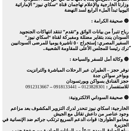
وزارتا الخارجية والإعلام تهاجمان قناة “سكاي نيوز” الإماراتية
اثيوبيا تبدأ الملء الرابع لسد النهضة
🔵 صحيفة الكرامة :
رباح تتبرأ من بيانات الواثق و”تقدم” تنتقد انتهاكات الجنجويد
السودان يندد بتقاير مضللة ومفبركة لقناة “اسكاي نيوز”
السفير المصري: إستخراج ٥٠ تاشيرة يوميا للمرضى السودانيين
ًترك رئيسا للمجلس الأعلى للمقاومة الشعبية..
🔵 وكالة أمل للسفر والسياحة :
نوفر حجز – الطيران عبر الرحلات المباشرة والترانزيت
وبواخر سواكن جدة
حجز الفنادق بسواكن وبورتسودان
للاستفسار :
0123828301
–
0918133441
–
0912313667
🔵 صحيفة السوداني الالكترونية:
الخارجية: اسكاي نيوز تنحدر لدرك التزوير المكشوف بعد مزاعم
وجود عناصر من داعش تقاتل مع الجيش
محامو الطوارئ: قوات الدعم السريع ترتكب جرائم ضد الإنسانية في
الجزيرة
رباح الصادق المهدي تتبرّأ من البيانات الصادرة من صفحة حزب