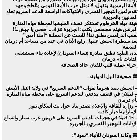
الأمة الرسمية وتقول: لا تمثل حزب الأمة القومي وتُلطخ وجهه
تقدم تُدين التهجير القسري والانتهاكات الواسعة للدعم السريع تجاه
المدنيين بالجزيرة
هيئة مياه الخرطوم تستنكر قصف المليشيا لمحطة مياه المنارة
البرنس هيثم مصطفى يكتب: الجزيرة تنزف.. أصحى يا جيش..!!
نقيب الدراميين يطلق نداءً للبحث عن الممثلة “آمنة أمين”
بعد سيطرة الجيش عليها.. رفع الأذان في عدد من مساجد أم درمان
القديمة
ندى القلعة تطلق مبادرة (نساء السودان) لإعادة بناء مستشفى
الدايات بأم درمان
إجراء عملية قلب للفنان خالد الصحافة
🔵 صحيفة النيل الدولية:
– الجيش يصد هجوماً لقوات “الدعم السريع” في ولاية النيل الأبيض
– قتيلان في قصف مدفعي للدعم السريع على محطة مياه المنارة
بأم درمان
– وزارةالثقافة والإعلام تصدر بيانا حول بث اسكاي نيوز
الإماراتيةاخبار كاذبه
– 16 قتيلا في هجمات للدعم السريع على قريتين غرب سنار واتساع
الإدانات للتهجير القسري بـالجزيرة
🔵 وكالة السودان للأنباء “سونا”: