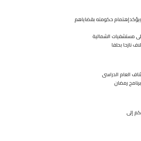
ن ويؤكدإهتمام حكومته بقضاياهم
على مستشفيات الشمالية
تئناف العام الدراسى
برنامج رمضان
كم إلى