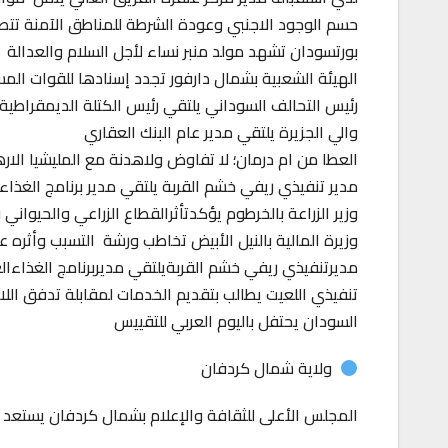
حسم الوجود الاجنبي وعودة الشرطة للمناطق الآمنة تتصدر
بورتسودان تشهد مولد منبر نساء لأجل السلام والعدالة
الهيئة الشعبية بشمال دارفور تجدد إسنادها للقوات الم
رئيس التحالف السوداني يلتقي رئيس الكتلة الديمقراطية
والي الجزيرة يلتقي مدير عام البنك العقاري
العطا من ام درمان؛ لا تفاوض ولاهدنة مع المليشيا الاره
مدير تنفيذي ريفي خشم القربة يلتقي مدير برنامج الغذاء
وزير الزراعة بالخرطوم يؤكدتأثرالقطاع الزراعي والحيواني 
وزيرة المالية بالنيل الأبيض تخاطب ورشة التسبب وأثره عل
مديرتنفيذي ريفي خشم القربةيلتقي مديربرنامج الغذاءال
تنفيذي اللعيت يطالب بتقديم الخدمات لمقابلة تدفق اللاج
السودان يحتفل باليوم العربي للتقييس
ولاية شمال كردفان
المجلس الأعلى للثقافة والإعلام بشمال كردفان يستعد ل