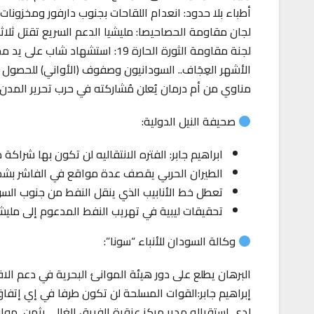
أطباء بلا حدود: انعدام اللقاحات بجنوب دارفور ومخزونات 
لجان مقاومة الحصاحيصا: مليشيا الدعم السريع تقتل ثلاث
لجنة مقاومة الثورة الحارة 19: استشهاد شاب على يد مجموعة متفلتة
الأشهر العِجَاف.. السودانيون وصفوف (الأواني) للحصول 
مناوي من أم درمان يُعلن مُشاركته في حرب تحرير المدن ا
صحيفة النيل الدولية:
ابراهيم جابر: الفتره الانتقاليه لن تكون بها شراكة 
الطيران الحربي يقصف عدة مواقع في الفاشر بشم
تعطل خط الأنابيب الذي ينقل النفط من جنوب الس
تحقيقات ليبية في تهريب النفط المدعوم إلى مليشي
وكالة السودان للأنباء “سونا”:
البرهان يطلع على دور هيئة الموانئ البحرية في دعم الا
إبراهيم جابر:القوات المسلحة لن تكون طرفا في إي إتف
لدي استقباله مدير مركز عنقرة الفريق الغالي يثمن مو