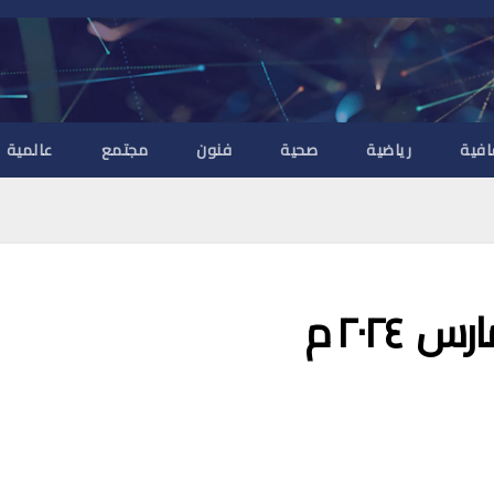
افية
رياضية
صحية
فنون
مجتمع
عالمية