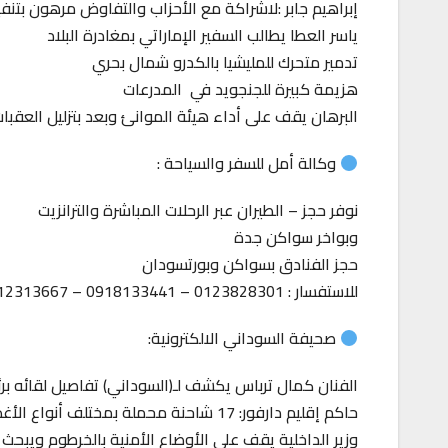
إبراهيم جابر :لاشراكة مع الأحزاب والتفاوض مرهون بتنف
ياسر العطا يطالب السفير الإماراتي بمغادرة البلاد
تدمير متحرك للمليشيا بالكدرو شمال بحري
هزيمة كبيرة للجنجويد في المدرعات
البرهان يقف على أداء هيئة الموانئ وبعد بتزليل العقبا
وكالة أمل للسفر والسياحة :
نوفر حجز – الطيران عبر الرحلات المباشرة والترانزيت
وبواخر سواكن جدة
حجز الفنادق بسواكن وبورتسودان
للاستفسار : 0123828301 – 0918133441 – 0912313667
صحيفة السوداني الالكترونية:
الفنان كمال ترباس يكشف لـ(السوداني) تفاصيل لقائه ب
حاكم إقليم دارفور: 17 شاحنة محملة بمختلف أنواع الأغذية والأدوية تتّجه من الطينة إلى الفاشر
وزير الداخلية يقف على الأوضاع الأمنية بالخرطوم ويبحث