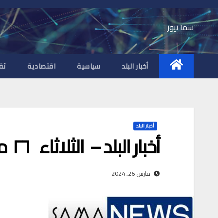
Ski
t
سما نيوز
conten
أخبار البلد
سياسية
اقتصادية
ثق
أخبار البلد
أخبار البلد – الثلاثاء ٢٦ مارس ٢٠٢٤ م
مارس 26, 2024