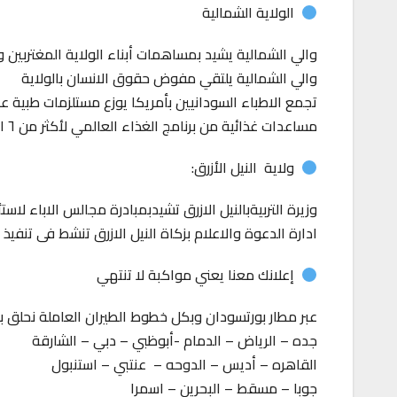
الولاية الشمالية
والي الشمالية يشيد بمساهمات أبناء الولاية المغتربي
والي الشمالية يلتقي مفوض حقوق الانسان بالولاية
تجمع الاطباء السودانيين بأمريكا يوزع مستلزمات طبية 
مساعدات غذائية من برنامج الغذاء العالمي لأكثر من ٦ الاف نازحا بحلفا
ولاية النيل الأزرق:
وزيرة التربيةبالنيل الازرق تشيدبمبادرة مجالس الاباء لاس
ادارة الدعوة والاعلام بزكاة النيل الازرق تنشط فى تنفيذ 
إعلانك معنا يعني مواكبة لا تنتهي
عبر مطار بورتسودان وبكل خطوط الطيران العاملة نحلق ب
جده – الرياض – الدمام -أبوظبي – دبي – الشارقة
القاهره – أديس – الدوحه – عنتبي – استنبول
جوبا – مسقط – البحرين – اسمرا