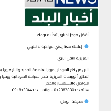
أفضل موجز اخباري تبدأ به يومك
إعلانك معنا يعني مواكبة لا تنتهي
العزيزية للنقل البري:
الان من ثغر السودان مرورا بعاصمة الحديد والنار مرورا 
تنطلق أتوبيسات العزيزية فخر السياحة السودانية يوميا
للتواصل والاستفسار والحجز
هاتف : 0123828301 – واتساب : 0918133441
صحيفة الوطن: