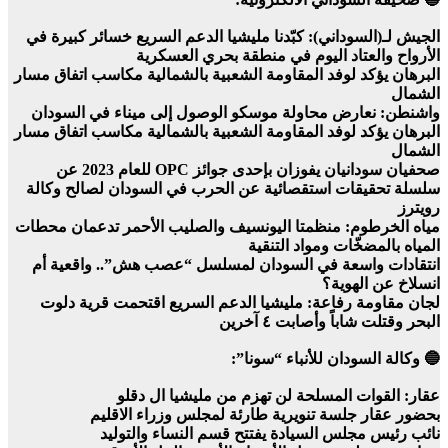
الجيش لـ(السوداني): كبّدنا مليشيا الدعم السريع خسائر كبيرة في
الأرواح والعتاد اليوم في منطقة بحري العسكرية
البرهان يؤكد لوفد المقاومة الشعبية بالشمالية مكاسب اتفاق مسار
الشمال
واشنطن: نعارض محاولة موسكو الوصول إلى ميناء في السودان
البرهان يؤكد لوفد المقاومة الشعبية بالشمالية مكاسب اتفاق مسار
الشمال
صحفيان سودانيان يفوزان بإحدى جوائز OPC للعام 2023 عن
سلسلة تحقيقات استقصائية عن الحرب في السودان لصالح وكالة
رويترز
مياه الخرطوم: منظمتا اليونسيف والصليب الأحمر تدعمان محطات
المياه بالمضخّات ومواد التنقية
انتقادات واسعة في السودان لمسلسل “عصب هش”.. واقعية أم
انسلاخ عن الهوية؟
لجان مقاومة رفاعة: مليشيا الدعم السريع اقتحمت قرية دلوت
البحر وقتلت شاباً وأصابت ٤ آخرين
🔵 وكالة السودان للأنباء “سونا”:
عقار: القوات المسلحة لن تهزم من مليشيا ال دقلو
بحضور عقار جلسة تنويرية طارئة لمجلس وزراء الاقليم
نائب رئيس مجلس السيادة يفتتح قسم النساء والتوليد