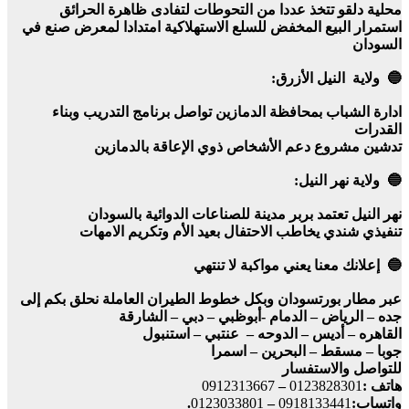
محلية دلقو تتخذ عددا من التحوطات لتفادى ظاهرة الحرائق
استمرار البيع المخفض للسلع الاستهلاكية امتدادا لمعرض صنع في
السودان
🔵 ولاية النيل الأزرق:
ادارة الشباب بمحافظة الدمازين تواصل برنامج التدريب وبناء
القدرات
تدشين مشروع دعم الأشخاص ذوي الإعاقة بالدمازين
🔵 ولاية نهر النيل:
نهر النيل تعتمد بربر مدينة للصناعات الدوائية بالسودان
تنفيذي شندي يخاطب الاحتفال بعيد الأم وتكريم الامهات
🔵 إعلانك معنا يعني مواكبة لا تنتهي
عبر مطار بورتسودان وبكل خطوط الطيران العاملة نحلق بكم إلى
جده – الرياض – الدمام -أبوظبي – دبي – الشارقة
القاهره – أديس – الدوحه – عنتبي – استنبول
جوبا – مسقط – البحرين – اسمرا
للتواصل والاستفسار
هاتف :
0123828301
–
0912313667
واتساب:
0918133441
–
0123033801
.