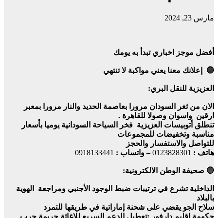
مارس 23, 2024
أفضل موجز اخباري تبدأ به يومك
🔵 إعلانك معنا يعني مواكبة لا تنتهي
العزيزية للنقل البري:
الان من ثغر السودان مرورا بعاصمة الحديد والنار مرورا بمعبر
ارقين واسوان وصولا للقاهرة .
تنطلق أتوبيسات العزيزية فخر السياحة السودانية يوميا بأسعار
مناسبة وتخفيضات للمجموعات
للتواصل والاستفسار والحجز
هاتف :
0123828301
– واتساب :
0918133441
🔵 صحيفة الوطن الالكترونية:
الداخلية تشرع في ترتيبات ضبط الوجود الأجنبي ومراجعة الهوية
بالبلاد
سلاح الجو يقضي على شحنة إماراتية في طريقها للتمرد
حكومة إقليم دارفور :تعطيل الدعم السريع للإغاثة جريمة حرب