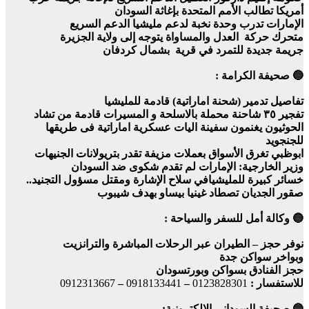
أمريكا تطالب الأمم المتحدة بإغاثة السودان
الإمارات تدرب وحدة نخبة لدعم مليشيا الدعم السريع
متحرك حركة العدل والمساواة يتوجه إلى ولاية الجزيرة
جريمة جديدة للتمرد في قرية بشمال كردفان
🔵 صحيفة الكرامة :
تفاصيل تدمير (شحنة اماراتية) قادمة للمليشيا
تفجير ٣٥ شاحنة محملة بالاسلحة و المسيرات قادمة من تشاد
الحوثيون يغنمون سفينة اليات عسكرية اماراتية فى طريقها
للجنجويد
ابوظبي تغرق الأسواق بعملات مزيفة تقدر بتريولانات الجنيهات
وزير الخارجية: الإمارات لم تقدم شكوى ضد السودان
خسائر كبيرة للمليشيافي سلاح الإشارة ومقتل مسؤول التجنيد..
صقور الجديان تصطاد غينيا بيساو بهدف شيبوب
🔵 وكالة أمل للسفر والسياحة :
نوفر حجز – الطيران عبر الرحلات المباشرة والترانزيت
وبواخر سواكن جدة
حجز الفنادق بسواكن وبورتسودان
للاستفسار :
0123828301
–
0918133441
–
0912313667
🔵 صحيفة السوداني الالكترونية: