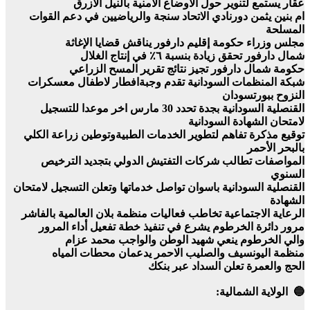
عقار يستمع لتنوير حول الأوضاع الأمنية بالنيل الأزرق
ام بنين يثمن دورنادي الاتحاد سنجة والرياضيين في دعم القوات
المسلحة
مجلس وزراء حكومة إقليم دارفور يناقش قضايا الإغاثة
شمال دارفور تحقق زيادة بنسبة ٦٪ في إنتاج الغلال
حكومة شمال دارفور تجيز نتائج تقرير المسح الزراعي
شبكة المنظمات السودانية تقدم وجبةافطار لاطفال معسكرات
النزوح ببورتسودان
القنصلية السودانية بجدة تحدد 30 مارس اخر موعدا للتسجيل
لامتحان الشهادة السودانية
توقيع مذكرة تفاهم لتطوير الخدمات الطبيةوتوطين زراعة الكلي
بالبحر الأحمر
المواصفات تطالب شركات التفتيش الدولي بتجديد الترخيص
السنوي
القنصلية السودانية باسوان تواصل خدماتها وتعلن التسجيل لامتحان
الشهادة
الرعاية الاجتماعية تخاطب فعاليات منظمة بلان العالمية بالفاشر
مرور دائرة الخرطوم يشرع في تنفيذ خطة تفعيل أداء المرور
والي الخرطوم ينعي شهيد الوطن والواجب محمد عزام
منظمة اليونسيف والصليب الاحمر يدعمان محطات المياه
الحج والعمرة تعلن السداد عبر بنكك
🔵 الولاية الشمالية: