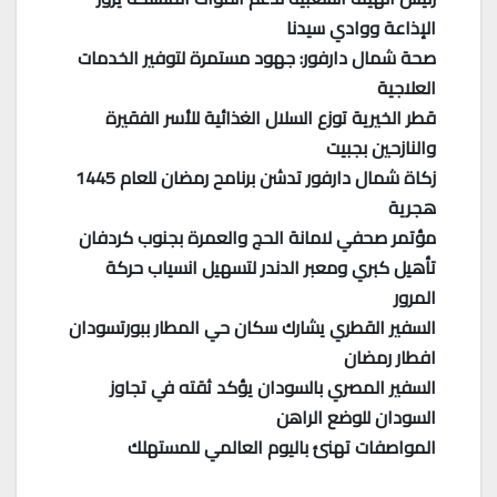
الإذاعة ووادي سيدنا
صحة شمال دارفور: جهود مستمرة لتوفير الخدمات
العلاجية
قطر الخيرية توزع السلال الغذائية للأسر الفقيرة
والنازحين بجبيت
زكاة شمال دارفور تدشن برنامح رمضان للعام 1445
هجرية
مؤتمر صحفي لامانة الحج والعمرة بجنوب كردفان
تأهيل كبري ومعبر الدندر لتسهيل انسياب حركة
المرور
السفير القطري يشارك سكان حي المطار ببورتسودان
افطار رمضان
السفير المصري بالسودان يؤكد ثقته في تجاوز
السودان للوضع الراهن
المواصفات تهنئ باليوم العالمي للمستهلك