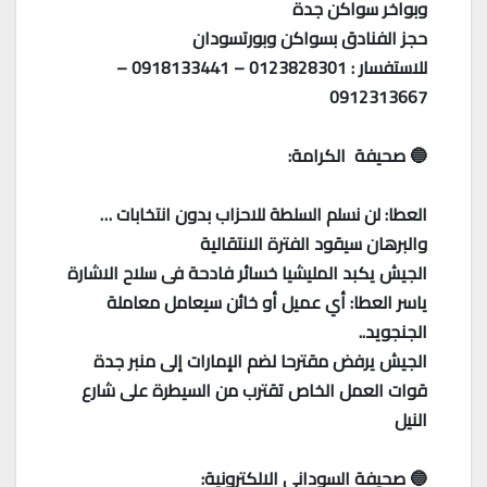
وبواخر سواكن جدة
حجز الفنادق بسواكن وبورتسودان
للاستفسار : 0123828301 – 0918133441 –
0912313667
🔵 صحيفة الكرامة:
العطا: لن نسلم السلطة للاحزاب بدون انتخابات …
والبرهان سيقود الفترة الانتقالية
الجيش يكبد المليشيا خسائر فادحة فى سلاح الاشارة
ياسر العطا: أي عميل أو خائن سيعامل معاملة
الجنجويد..
الجيش يرفض مقترحا لضم الإمارات إلى منبر جدة
قوات العمل الخاص تقترب من السيطرة على شارع
النيل
🔵 صحيفة السوداني الالكترونية: