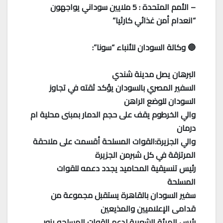
– الأمم المتحدة : 5 ملايين سوداني يواجهون
“انعدام أمن غذائي كارثيا”
🔵 وكالة السودان للأنباء “سونا”:
البرهان يصل مدينة شندي
السفير المصري بالسودان يؤكد ثقته في تجاوز
السودان للوضع الراهن
والي الخرطوم يقف على حجم الدمار بمبنى محلية ام
درمان
والي الجزيرة:القوات المسلحة أقسمت على ملاحقة
المرتزقة في كل شبرمن الجزيرة
رئيس تنسيقية المحاميد يجدد دعمه للقوات
المسلحة
سفير السودان بالقاهرة يستقبل مجموعة من
قدامى الإعلاميين والمذيعين
رئيس الهيئة الشعبية لدعم القوات المسلحه يزور