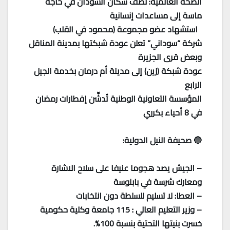
الصحة العالمية: نصف سكان السودان في حاجة
ماسة إلى مساعدات إنسانية
استشهاد عضو مجموعة (محمود في القلب)
شركة “سوداني” تعلن عودة شبكتها بمدينة المناقل
وبعض قرى الجزيرة
عودة شبكة (زين) إلى مدينة أم درمان بخدمة الجيل
الرابع
المؤسسة التعاونية الوطنية تُدشِّن إفطارات رمضان
في 8 أحياء بكرري
🔵 صحيفة النيل الدولية:
– الجيش يصد هجوما عنيفا على سلاح الاشارة
ومعارك شرسة في بابنوسة
– العطا: لا تسليم للسلطة دون انتخابات
– وزير التعليم العالي : 115 جامعة وكلية حكومية
خسرت بنيتها التحتية بنسبة 100%.