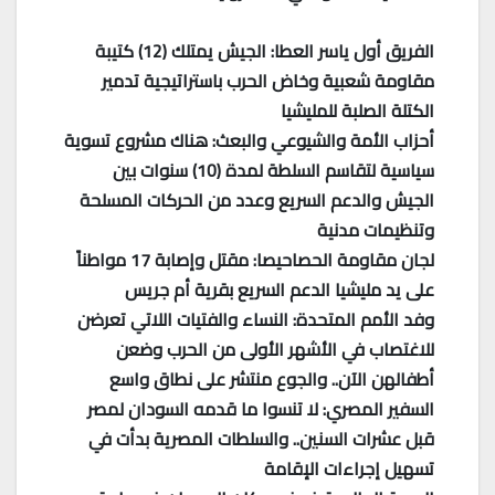
الفريق أول ياسر العطا: الجيش يمتلك (12) كتيبة
مقاومة شعبية وخاض الحرب باستراتيجية تدمير
الكتلة الصلبة للمليشيا
أحزاب الأمة والشيوعي والبعث: هناك مشروع تسوية
سياسية لتقاسم السلطة لمدة (10) سنوات بين
الجيش والدعم السريع وعدد من الحركات المسلحة
وتنظيمات مدنية
لجان مقاومة الحصاحيصا: مقتل وإصابة 17 مواطناً
على يد مليشيا الدعم السريع بقرية أم جريس
وفد الأمم المتحدة: النساء والفتيات اللاتي تعرضن
للاغتصاب في الأشهر الأولى من الحرب وضعن
أطفالهن الآن.. والجوع منتشر على نطاق واسع
السفير المصري: لا تنسوا ما قدمه السودان لمصر
قبل عشرات السنين.. والسلطات المصرية بدأت في
تسهيل إجراءات الإقامة