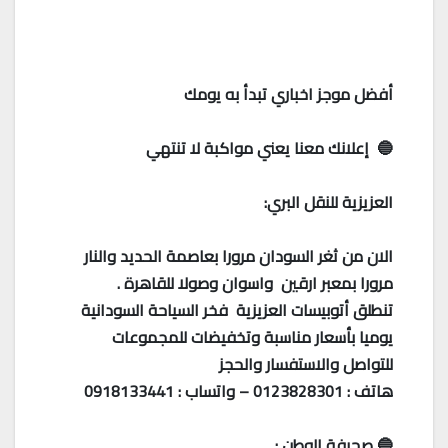
أفضل موجز اخباري تبدأ به يومك
🔵 إعلانك معنا يعني مواكبة لا تنتهي
العزيزية للنقل البري:
الان من ثغر السودان مرورا بعاصمة الحديد والنار
مرورا بمعبر ارقين واسوان وصولا للقاهرة .
تنطلق أتوبيسات العزيزية فخر السياحة السودانية
يوميا بأسعار مناسبة وتخفيضات للمجموعات
للتواصل والاستفسار والحجز
هاتف : 0123828301 – واتساب : 0918133441
🔵 صحيفة الوطن :