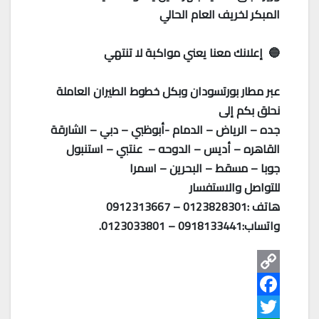
المبكر لخريف العام الحالي
🔵 إعلانك معنا يعني مواكبة لا تنتهي
عبر مطار بورتسودان وبكل خطوط الطيران العاملة
نحلق بكم إلى
جده – الرياض – الدمام -أبوظبي – دبي – الشارقة
القاهره – أديس – الدوحه – عنتبي – استنبول
جوبا – مسقط – البحرين – اسمرا
للتواصل والاستفسار
هاتف :0123828301 – 0912313667
واتساب:0918133441 – 0123033801.
C
o
F