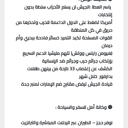
ياسر العطا :الجيش لن يسلم الأحزاب سلطة بدون
إنتخابات
أمريكا تضغط على الدول الداعمة للحرب وتحذرها من
حريق في كل المنطقة
القوات المسلحة تكبد التمرد خسائر فادحة ببحري وأم
درمان
(هيومن رايتس ووتش) تتهم مليشيا الدعم السريع
بإرتكاب جرائم حرب وجرائم ضد الإنسانية
الكشف عن إغتصاب 33 نازحة من بينهن طفلات
بدارفور خلال شهر
قيادة الجيش ترفض مقترح ضم الإمارات لمنبر جدة
🔵 وكالة أمل للسفر والسياحة :
نوفر حجز – الطيران عبر الرحلات المباشرة والترانزيت