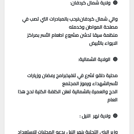
🔵 ولاية شمال كردفان:
والي شمال كردفان:نرحب بالمبادرات التي تصب في
مصلحة المواطن وخدمته
منظمة سيقا تدشن مشروع اطعام الأسر بمراكز
الايواء بالأبيض
🔵 الولاية الشمالية:
محلية دلقو تشرع في تنفيذبرامج رمضان وزيارات
لأسرالشهداء ورموز المجتمع
الحج والعمرة بالشمالية تعلن الكلفة الكلية لحج هذا
العام
🔵 ولاية نهر النيل :
وزير البنى التحتية بنهر النيل يدعو المحليات للاستعداد