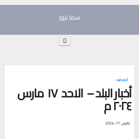
Ski
t
سما نيوز
conten
أخبار البلد
أخبار البلد – الاحد ١٧ مارس
٢٠٢٤ م
مارس 17, 2024