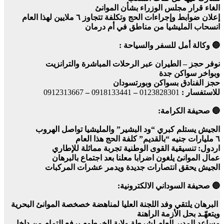
الغاء قرار مجلس الوزراء بشأن الموانئ
إعلان ضوابط وإجراءات الحج وتكلفة تتجاوز ٦ ملايين لهذا العام
انسحاب المليشيا من مناطق في أم درمان
🔵 وكالة أمل للسفر والسياحة :
نوفر حجز – الطيران عبر الرحلات المباشرة والترانزيت
وبواخر سواكن جدة
حجز الفنادق بسواكن وبورتسودان
للاستفسار :
0123828301
–
0918133441
–
0912313667
🔵 صحيفة الكرامة:
الجيش يستلم كبري “ود البشير” والمليشيا تواصل الهروب
٦ مليارات جنيه “بالقديم” كلفة الحج هذا العام
اردول: تنسيقية القوى الوطنية تجربة مماثلة للإطاري
عمال الموانئ يلغون اضرابا معلنا بعد اجتماع بالبرهان
الجيش يحقق انتصارات جديدة ويدمر عشرات المركبات
🔵 صحيفة السوداني الالكترونية:
البرهان يلتقي وفد اللجنة العليا لمناهضة خصخصة الموانئ البحرية
ويتعهّـد بحل الأزمة الراهنة
مساعد المدير العام لشرطة ولاية الخرطوم يرفع التمام من داخل