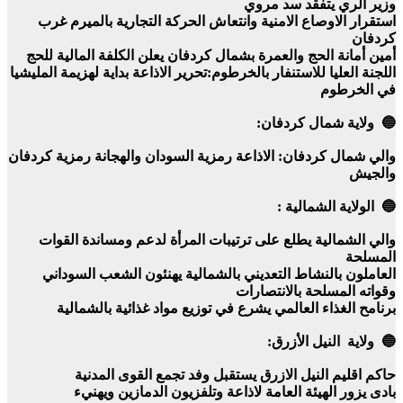
وزير الري يتفقد سد مروي
استقرار الاوصاع الامنية وانتعاش الحركة التجارية بالميرم غرب
كردفان
أمين أمانة الحج والعمرة بشمال كردفان يعلن الكلفة المالية للحج
اللجنة العليا للاستنفار بالخرطوم:تحرير الاذاعة بداية لهزيمة المليشيا
في الخرطوم
🔵 ولاية شمال كردفان:
والي شمال كردفان: الاذاعة رمزية السودان والهجانة رمزية كردفان
والجيش
🔵 الولاية الشمالية :
والي الشمالية يطلع على ترتيبات المرأة لدعم ومساندة القوات
المسلحة
العاملون بالنشاط التعديني بالشمالية يهنئون الشعب السوداني
وقواته المسلحة بالانتصارات
برنامح الغذاء العالمي يشرع في توزيع مواد غذائية بالشمالية
🔵 ولاية النيل الأزرق:
حاكم اقليم النيل الازرق يستقبل وفد تجمع القوى المدنية
بادى يزور الهيئة العامة لاذاعة وتلفزيون الدمازين ويهنيء