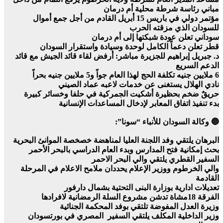
مباني رئاسة شرطة محلية أم درمان
مؤتمر دولي في باريس 15 أبريل القادم من أجل جمع أموال
للسودان الذي مزقته الحرب
سوداني تعلن عودة شبكتها إلى أم درمان
قطر تعلن دعماً الكامل لوحدة وسيادة واستقرار السودان
د. جبريل إبراهيم للجزيرة مباشر: أرفض لقاء قائد الجيش مع قائد
الدعم السريع
6 ملايين جنيه تكلفة الحج لهذا العام جواً و5 ملايين جنيه بحراً
نادي الهلال يستغنى عن خدمات لاعبه عماد الصيني
حريقٌ ضخم بحظيرة أشكيت الجمركية في حلفا وخسائر كبيرة
بدء تنفيذ اتفاق المعابر لإدخال المساعدات الإنسانية
🔵 وكالة السودان للأنباء “سونا”:
البرهان يلتقي وفد اللجنة العليا لمناهضة خصخصة الموانئ البحرية
بحث إمكانية فتح المدارس وبدء العام الدراسي بالبحر الأحمر
السفير القطري يلتقي والي البحر الاحمر
والي الخرطوم ووزير الإعلام يحددان ملامح الاعلام في المرحلة
القادمة
تعديلات ادارية بوزارة البنى التحتية بشمال دارفور
الفرقة 18مشاة تدشن مشروع السلة الرمضانية لافرادها
وزيرة العدل المفوضة تلتقي بوفد المحكمة الجنائية
وزير الداخلية المكلف يلتقي السفير المصري في بورتسودان