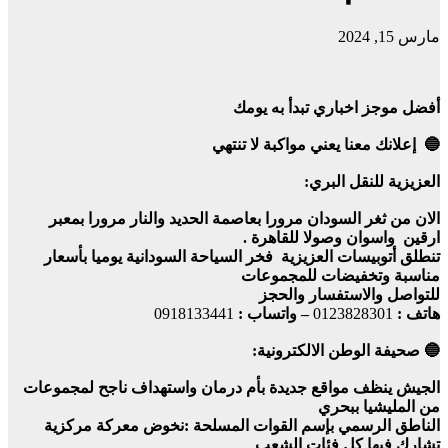
مارس 15, 2024
أفضل موجز اخباري تبدأ به يومك
🔵 إعلانك معنا يعني مواكبة لا تنتهي
العزيزية للنقل البري:
الان من ثغر السودان مرورا بعاصمة الحديد والنار مرورا بمعبر
ارقين واسوان وصولا للقاهرة .
تنطلق أتوبيسات العزيزية فخر السياحة السودانية يوميا بأسعار
مناسبة وتخفيضات للمجموعات
للتواصل والاستفسار والحجز
هاتف :
0123828301
– واتساب :
0918133441
🔵 صحيفة الوطن الالكترونية:
الجيش ينظف مواقع جديدة بأم درمان واستهداف ناجح لمجموعات
من المليشيا ببحري
الناطق الرسمي بإسم القوات المسلحة :نخوض معركة مركزية
تشارك فيها كل فئات الشعب