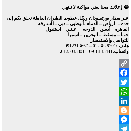
🔵 إعلانك معنا يعني مواكبة لا تنتهي
عبر مطار بورتسودان وبكل خطوط الطيران العاملة نحلق بكم إلى
جده – الرياض – الدمام -أبوظبي – دبي – الشارقة
القاهره – أديس – الدوحه – عنتبي – استنبول
جوبا – مسقط – البحرين – اسمرا
للتواصل والاستفسار
هاتف :
0123828301
–
0912313667
واتساب:
0918133441
–
0123033801
.
Copy
Facebook
Link
Twitter
WhatsApp
LinkedIn
Blogger
Messenger