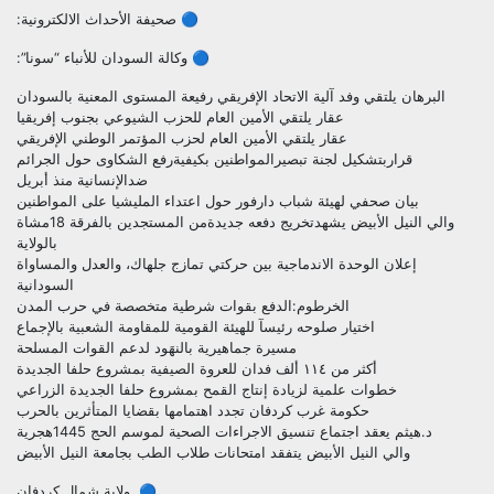
🔵 صحيفة الأحداث الالكترونية:
🔵 وكالة السودان للأنباء “سونا”:
البرهان يلتقي وفد آلية الاتحاد الإفريقي رفيعة المستوى المعنية بالسودان
عقار يلتقي الأمين العام للحزب الشيوعي بجنوب إفريقيا
عقار يلتقي الأمين العام لحزب المؤتمر الوطني الإفريقي
قراربتشكيل لجنة تبصيرالمواطنين بكيفيةرفع الشكاوى حول الجرائم
ضدالإنسانية منذ أبريل
بيان صحفي لهيئة شباب دارفور حول اعتداء المليشيا على المواطنين
والي النيل الأبيض يشهدتخريج دفعه جديدةمن المستجدين بالفرقة 18مشاة
بالولاية
إعلان الوحدة الاندماجية بين حركتي تمازج جلهاك، والعدل والمساواة
السودانية
الخرطوم:الدفع بقوات شرطية متخصصة في حرب المدن
اختيار صلوحه رئيسآ للهيئة القومية للمقاومة الشعبية بالإجماع
مسيرة جماهيرية بالنهَود لدعم القوات المسلحة
أكثر من ١١٤ ألف فدان للعروة الصيفية بمشروع حلفا الجديدة
خطوات علمية لزيادة إنتاج القمح بمشروع حلفا الجديدة الزراعي
حكومة غرب كردفان تجدد اهتمامها بقضايا المتأثرين بالحرب
د.هيثم يعقد اجتماع تنسيق الاجراءات الصحية لموسم الحج 1445هجرية
والي النيل الأبيض يتفقد امتحانات طلاب الطب بجامعة النيل الأبيض
🔵 ولاية شمال كردفان