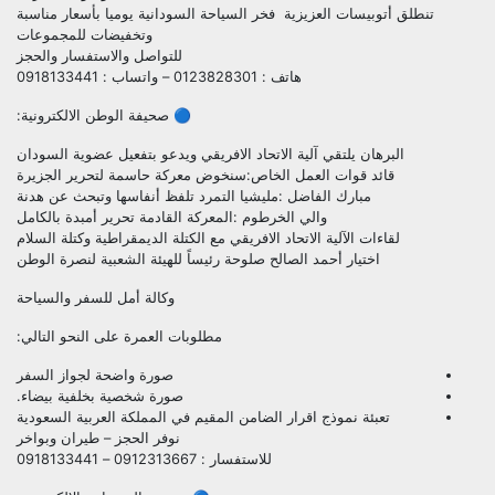
تنطلق أتوبيسات العزيزية فخر السياحة السودانية يوميا بأسعار مناسبة
وتخفيضات للمجموعات
للتواصل والاستفسار والحجز
هاتف : 0123828301 – واتساب : 0918133441
🔵 صحيفة الوطن الالكترونية:
البرهان يلتقي آلية الاتحاد الافريقي ويدعو بتفعيل عضوية السودان
قائد قوات العمل الخاص:سنخوض معركة حاسمة لتحرير الجزيرة
مبارك الفاضل :مليشيا التمرد تلفظ أنفاسها وتبحث عن هدنة
والي الخرطوم :المعركة القادمة تحرير أمبدة بالكامل
لقاءات الآلية الاتحاد الافريقي مع الكتلة الديمقراطية وكتلة السلام
اختيار أحمد الصالح صلوحة رئيساً للهيئة الشعبية لنصرة الوطن
وكالة أمل للسفر والسياحة
مطلوبات العمرة على النحو التالي:
صورة واضحة لجواز السفر
صورة شخصية بخلفية بيضاء.
تعبئة نموذج اقرار الضامن المقيم في المملكة العربية السعودية
نوفر الحجز – طيران وبواخر
للاستفسار : 0912313667 – 0918133441