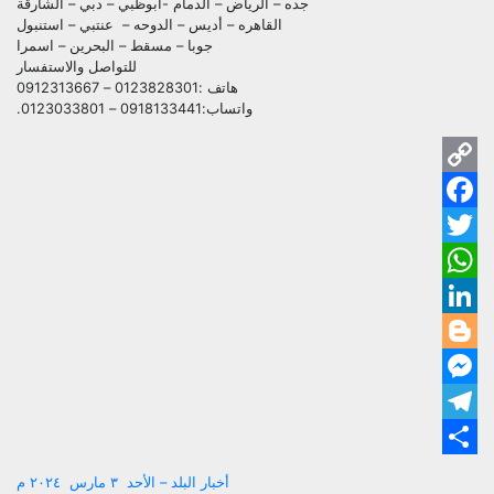
جده – الرياض – الدمام -أبوظبي – دبي – الشارقة
القاهره – أديس – الدوحه – عنتبي – استنبول
جوبا – مسقط – البحرين – اسمرا
للتواصل والاستفسار
هاتف :0123828301 – 0912313667
واتساب:0918133441 – 0123033801.
py
ok
ink
ter
pp
dIn
ger
ger
ram
are
تصفّح
أخبار البلد – الأحد ٣ مارس ٢٠٢٤ م