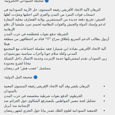
🔵 صحيفة السوداني الالكترونية:
البرهان لآلية الاتحاد الأفريقي رفيعة المستوى: حل الأزمة السودانية في
انسحاب قوات التمرد من المدن والقرى التي احتلتها وشرّدت أهلها
الجيش: تخريج دفعة جديدة من المستنفرين بولاية القضارف محلية المفازة
لدعم وإسناد الدولة والجيش والقوات النظامية لحسم تمرد مليشيا آل دقلو
الإرهابية
الشرطة تدفع بقوات مُتخصِّصة في حرب المدن
أردول يطالب الدعم السريع بإطلاق سراح “17” فتاة تم اختطافهن من منطقة
هبيلا
آلية الاتحاد الأفريقي بقيادة (بن شمباز) تعقد سلسلة اجتماعات مع المجتمع
المدني وكتلة سلام جوبا وأحزاب سياسية ببورتسودان
زين السودان تقدم لمشتريكيها خدمة الإنترنت وخدمة الاتصال داخل الشبكة
مجانا لفترةٍ محدودة
مسلسل “عصب هش” في رمضان
🔵 صحيفة النيل الدولية:
البرهان يلتقي وفد آلية الاتحاد الإفريقي رفيعة المستوى المعنية
بالسودان
الخرطوم: الدفع بقوات شرطية متخصصة في حرب المدن
تشكيل لجنة تبصير المواطنين بكيفيةرفع الشكاوى حول الجرائم ضد
الإنسانية منذ أبريل
الجمعية السودانية لعلوم الفلك تصدر بيانا حول التحري لشهر رمضان