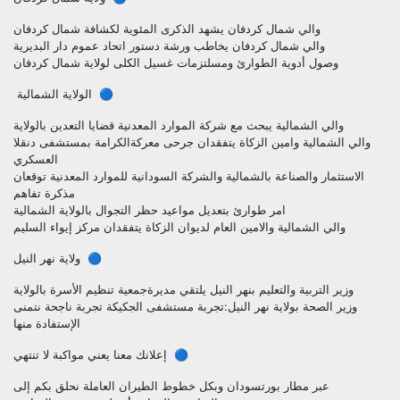
والي شمال كردفان يشهد الذكرى المئوية لكشافة شمال كردفان
والي شمال كردفان يخاطب ورشة دستور اتحاد عموم دار البديرية
وصول أدوية الطوارئ ومسلتزمات غسيل الكلى لولاية شمال كردفان
🔵 الولاية الشمالية
والي الشمالية يبحث مع شركة الموارد المعدنية قضايا التعدين بالولاية
والي الشمالية وامين الزكاة يتفقدان جرحى معركةالكرامة بمستشفى دنقلا
العسكري
الاستثمار والصناعة بالشمالية والشركة السودانية للموارد المعدنية توقعان
مذكرة تفاهم
امر طوارئ بتعديل مواعيد حظر التجوال بالولاية الشمالية
والي الشمالية والامين العام لديوان الزكاة يتفقدان مركز إيواء السليم
🔵 ولاية نهر النيل
وزير التربية والتعليم بنهر النيل يلتقي مديرةجمعية تنظيم الأسرة بالولاية
وزير الصحة بولاية نهر النيل:تجربة مستشفى الجكيكة تجربة ناجحة نتمنى
الإستفادة منها
🔵 إعلانك معنا يعني مواكبة لا تنتهي
عبر مطار بورتسودان وبكل خطوط الطيران العاملة نحلق بكم إلى