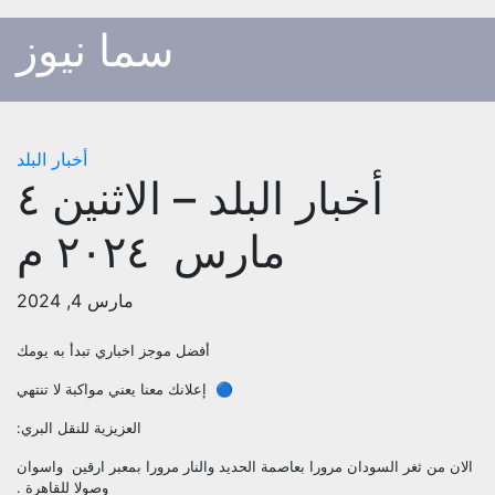
p
سما نيوز
o
t
أخبار البلد
أخبار البلد – الاثنين ٤
مارس ٢٠٢٤ م
مارس 4, 2024
أفضل موجز اخباري تبدأ به يومك
🔵 إعلانك معنا يعني مواكبة لا تنتهي
العزيزية للنقل البري:
الان من ثغر السودان مرورا بعاصمة الحديد والنار مرورا بمعبر ارقين واسوان
وصولا للقاهرة .