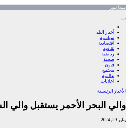
Skip
سما نيوز
to
content
أخبار البلد
سياسية
اقتصادية
ثقافية
رياضية
صحية
فنون
مجتمع
عالمية
اعلانات
الأخبار الرئيسية
والي البحر الأحمر يستقبل والي ال
يناير 29, 2024