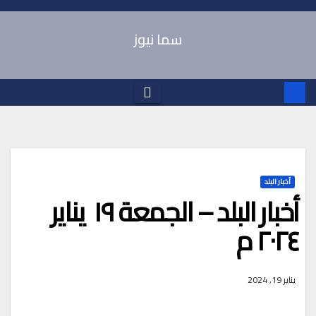
Ski
t
سما نيوز
conten
أخبار البلد
أخبار البلد – الجمعة ١٩ يناير
٢٠٢٤ م
يناير 19, 2024