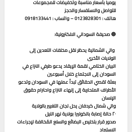
يوميا بأسعار مناسبة وتخفيضات للمجموعات
للتواصل والاستفسار والحجز
هاتف : 0123828301 – واتساب : 0918133441
🔵 صحيفة السوداني الالكترونية:
والي الشمالية يحظر نقل مخلفات التعدين إلى
الولايات الأخرى
البيان الختامي لقمة الإيقاد يدعو طرفي النزاع في
السودان إلى الاجتماع خلال أسبوعين
بعثة تقصي الحقائق تبدأ عملها في السودان وتدعو
الأطراف المتحاربة إلى إنهاء النزاع واحترام حقوق
الإنسان
والي شمال كردفان يحل لجان التغيير بالولاية
٢٠ حالة إصابة بالكوليرا بولاية نهر النيل
صدور قرار بتخليص البضائع والسلع المُخالفة لإجراءات
الاستيراد