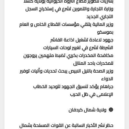
بشريات لتطوير قطاع الثروة الحيوانية بولاية كسلا
وزارة التجارة والتموين تشرع في إستخراج السجل
التجاري الجديد
وزير المالية يلتقي مؤسسات القطاع الخاص و العام
بموسكو
جهود لاعادة تشغيل اذاعة الفاشر
الشرطة تشرع في تغيير لوحات السيارات
مكافحة المخدرات بكرري تضبط متهمين يروجون
للمخدرات باحد المنازل
وزير الصحة بالنيل الابيص يبحث تحديات وأليات توفير
الدواء
جراهام يؤكد تنسيق الجهود لتوحيد الخطاب
الإعلامى في ظل الحرب
🔵 ولاية شمال كردفان
حظر نشر الأخبار السالبة عن القوات المسلحة بشمال