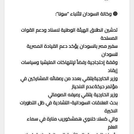
🔵 وكالة السودان للأنباء “سونا”:
تدشين انطلاق الهيئة الوطنية لاسناد ودعم القوات
المسلحة
سفير مصر بالسودان يؤكد دعم القيادة المصرية
للسودان
وقفة إحتجاجية رفضاً لإنتهاكات المليشيا وسياسات
إيقاد
وزير الخارجيةيلتقي بعدد من رصفائه المشاركين في
مؤتمر حركةعدم الانحياز
وزير الخارجية يلتقي رصيفه الصومالي
بحث العلاقات السودانية-التشادية في ظل التطورات
الاخيرة
والي كسلا: خلاوي همشكوريب منارة في سماء
العلم