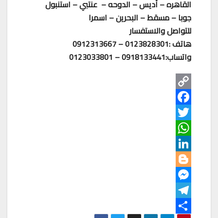
القاهره – أديس – الدوحه – عنتبي – استنبول
جوبا – مسقط – البحرين – اسمرا
للتواصل والاستفسار
هاتف :0123828301 – 0912313667
واتساب:0918133441 – 0123033801
C
o
F
T
p
a
W
w
y
c
L
e
h
L
i
B
b
a
t
i
i
M
o
n
n
t
t
l
T
o
o
e
s
e
k
k